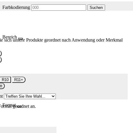
Farbkodierung
Suchen
Bereich
ie sich unsere Produkte geordnet nach Anwendung oder Merkmal
R10
R11+
tt
nt
Format
Format geordnet an.