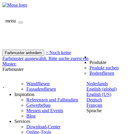
menu
> Noch keine
Farbmuster anfordern
Farbmuster ausgewählt. Bitte suche zuerst ein
Produkte
Muster.
Produkt suchen
Farbmuster
Bodenfliesen
Wandfliesen
Nederlands
-
Fassadenfliesen
English (global)
Inspiration
English (US)
Referenzen und Fallstudien
Deutsch
Gewerbebau
Français
Messen und Events
Sprache
Blog
Services
Download-Center
Online-Tools