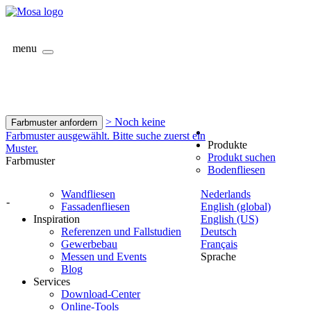
menu
> Noch keine
Farbmuster anfordern
Farbmuster ausgewählt. Bitte suche zuerst ein
Produkte
Muster.
Produkt suchen
Farbmuster
Bodenfliesen
Wandfliesen
Nederlands
-
Fassadenfliesen
English (global)
Inspiration
English (US)
Referenzen und Fallstudien
Deutsch
Gewerbebau
Français
Messen und Events
Sprache
Blog
Services
Download-Center
Online-Tools