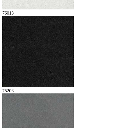
76013
75203