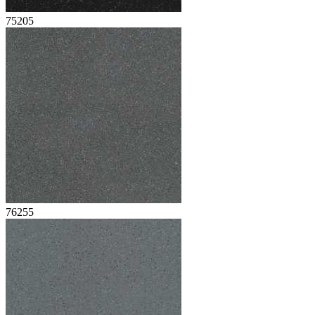
75205
76255