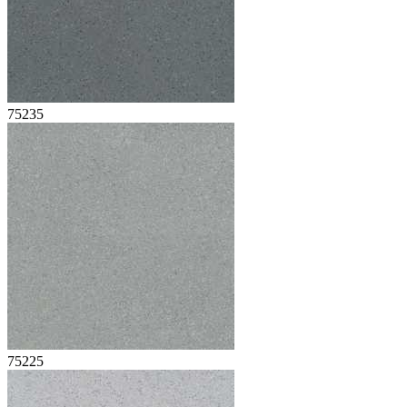
75235
75225