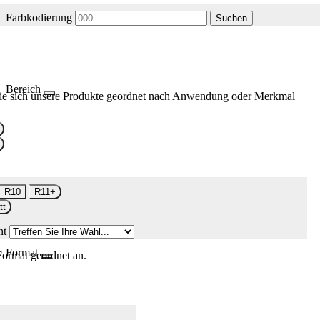
Farbkodierung
Suchen
Bereich
ie sich unsere Produkte geordnet nach Anwendung oder Merkmal
R10
R11+
tt
nt
Format
Format geordnet an.