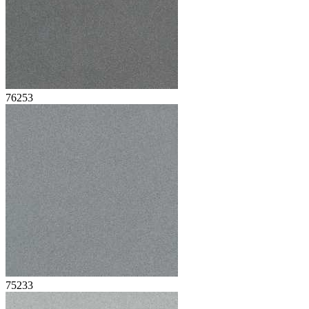
76253
75233