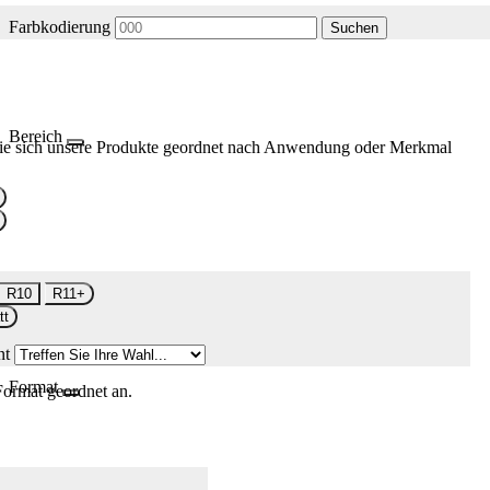
Farbkodierung
Suchen
Bereich
ie sich unsere Produkte geordnet nach Anwendung oder Merkmal
R10
R11+
tt
nt
Format
Format geordnet an.