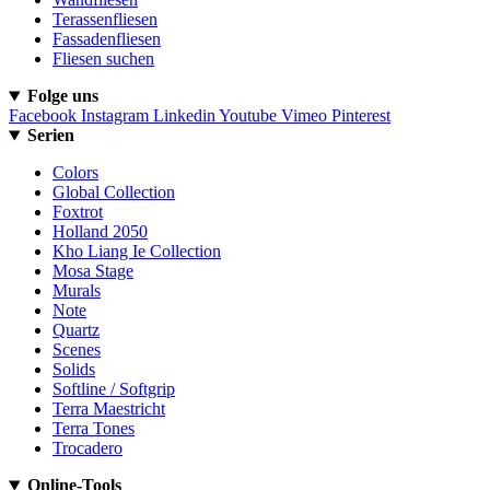
Terassenfliesen
Fassadenfliesen
Fliesen suchen
Folge uns
Facebook
Instagram
Linkedin
Youtube
Vimeo
Pinterest
Serien
Colors
Global Collection
Foxtrot
Holland 2050
Kho Liang Ie Collection
Mosa Stage
Murals
Note
Quartz
Scenes
Solids
Softline / Softgrip
Terra Maestricht
Terra Tones
Trocadero
Online-Tools