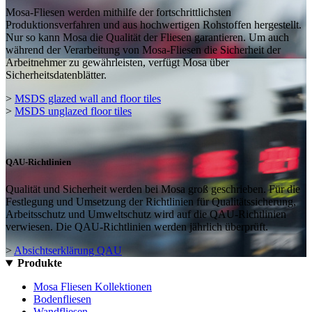
Mosa-Fliesen werden mithilfe der fortschrittlichsten
Produktionsverfahren und aus hochwertigen Rohstoffen hergestellt.
Nur so kann Mosa die Qualität der Fliesen garantieren. Um auch
während der Verarbeitung von Mosa-Fliesen die Sicherheit der
Arbeitnehmer zu gewährleisten, verfügt Mosa über
Sicherheitsdatenblätter.
>
MSDS glazed wall and floor tiles
>
MSDS unglazed floor tiles
QAU-Richtlinien
Qualität und Sicherheit werden bei Mosa groß geschrieben. Für die
Festlegung und Umsetzung der Richtlinien für Qualitätssicherung,
Arbeitsschutz und Umweltschutz wird auf die QAU-Richtlinien
verwiesen. Die QAU-Richtlinien werden jährlich überprüft.
>
Absichtserklärung QAU
Produkte
Mosa Fliesen Kollektionen
Bodenfliesen
Wandfliesen