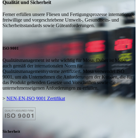
Qualität und Sicherheit
Ferner erfüllen unsere Fliesen und Fertigungsprozesse internationale
freiwillige und vorgeschriebene Umwelt-, Gesundheits- und
Sicherheitsstandards sowie Güteanforderungen.
ISO 9001
Qualitätsmanagement ist sehr wichtig für Mosa. Daher ist Mosa
auch gemäß der internationalen Norm für
Qualitätsmanagementsysteme zertifiziert. Mosa verwendet ISO
9001, um als Unternehmen die Anforderungen der Kunden, die für
das Produkt geltenden Gesetze und Vorschriften sowie die
unternehmenseigenen Anforderungen zu erfüllen.
>
NEN-EN-ISO 9001 Zertifikat
Sicherheit