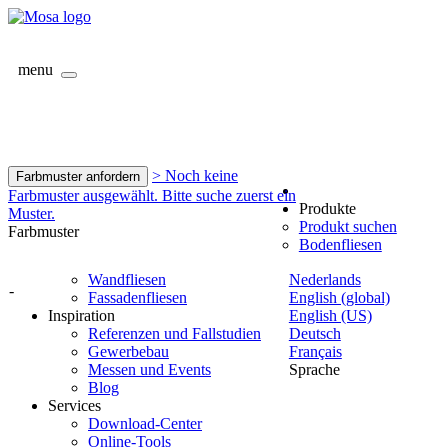
menu
> Noch keine
Farbmuster anfordern
Farbmuster ausgewählt. Bitte suche zuerst ein
Produkte
Muster.
Produkt suchen
Farbmuster
Bodenfliesen
Wandfliesen
Nederlands
-
Fassadenfliesen
English (global)
Inspiration
English (US)
Referenzen und Fallstudien
Deutsch
Gewerbebau
Français
Messen und Events
Sprache
Blog
Services
Download-Center
Online-Tools