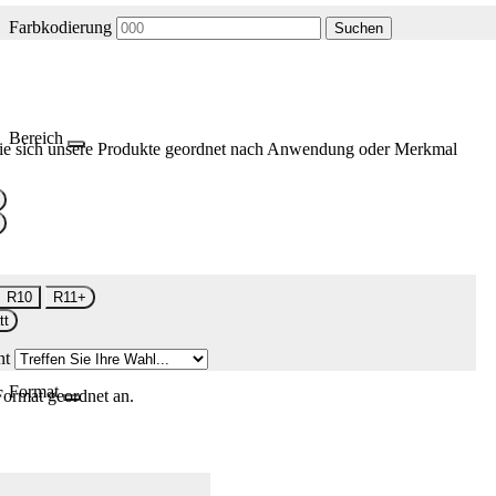
Farbkodierung
Suchen
Bereich
ie sich unsere Produkte geordnet nach Anwendung oder Merkmal
R10
R11+
tt
nt
Format
Format geordnet an.