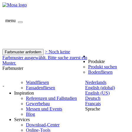
menu
> Noch keine
Farbmuster anfordern
Farbmuster ausgewählt. Bitte suche zuerst ein
Produkte
Muster.
Produkt suchen
Farbmuster
Bodenfliesen
Wandfliesen
Nederlands
-
Fassadenfliesen
English (global)
Inspiration
English (US)
Referenzen und Fallstudien
Deutsch
Gewerbebau
Français
Messen und Events
Sprache
Blog
Services
Download-Center
Online-Tools