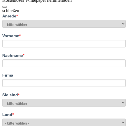
Kostenloses Whitepaper herunterladen
schließen
Anrede
*
Vorname
*
Nachname
*
Firma
Sie sind
*
Land
*