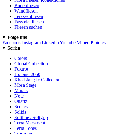
Mosa Fliesen Kollektionen
Bodenfliesen
Wandfliesen
Terassenfliesen
Fassadenfliesen
Fliesen suchen
Folge uns
Facebook
Instagram
Linkedin
Youtube
Vimeo
Pinterest
Serien
Colors
Global Collection
Foxtrot
Holland 2050
Kho Liang Ie Collection
Mosa Stage
Murals
Note
Quartz
Scenes
Solids
Softline / Softgrip
Terra Maestricht
Terra Tones
Trocadero