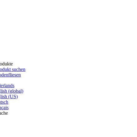
odukte
odukt suchen
denfliesen
erlands
lish (global)
lish (US)
tsch
nçais
ache