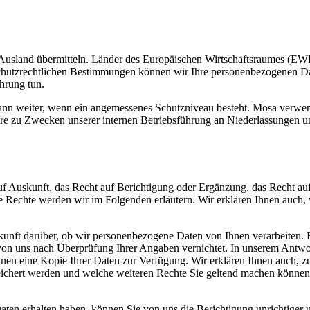
Ausland übermitteln. Länder des Europäischen Wirtschaftsraumes (EWR
chutzrechtlichen Bestimmungen können wir Ihre personenbezogenen Dat
hrung tun.
nn weiter, wenn ein angemessenes Schutzniveau besteht. Mosa verwe
re zu Zwecken unserer internen Betriebsführung an Niederlassungen u
auf Auskunft, das Recht auf Berichtigung oder Ergänzung, das Recht au
e Rechte werden wir im Folgenden erläutern. Wir erklären Ihnen auch,
skunft darüber, ob wir personenbezogene Daten von Ihnen verarbeiten. 
on uns nach Überprüfung Ihrer Angaben vernichtet. In unserem Antwor
Ihnen eine Kopie Ihrer Daten zur Verfügung. Wir erklären Ihnen auch, 
peichert werden und welche weiteren Rechte Sie geltend machen können
ten erhalten haben, können Sie von uns die Berichtigung unrichtiger 