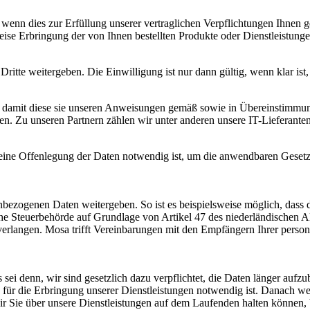
, wenn dies zur Erfüllung unserer vertraglichen Verpflichtungen Ihnen
se Erbringung der von Ihnen bestellten Produkte oder Dienstleistungen 
itte weitergeben. Die Einwilligung ist nur dann gültig, wenn klar ist,
 damit diese sie unseren Anweisungen gemäß sowie in Übereinstimmung
en. Zu unseren Partnern zählen wir unter anderen unsere IT-Lieferanten
 eine Offenlegung der Daten notwendig ist, um die anwendbaren Gesetz
enbezogenen Daten weitergeben. So ist es beispielsweise möglich, dass 
che Steuerbehörde auf Grundlage von Artikel 47 des niederländischen 
verlangen. Mosa trifft Vereinbarungen mit den Empfängern Ihrer person
s sei denn, wir sind gesetzlich dazu verpflichtet, die Daten länger au
w. für die Erbringung unserer Dienstleistungen notwendig ist. Danach 
wir Sie über unsere Dienstleistungen auf dem Laufenden halten können,