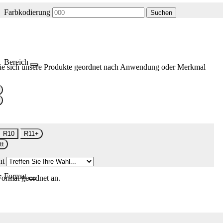
Farbkodierung
Suchen
Bereich
ie sich unsere Produkte geordnet nach Anwendung oder Merkmal
R10
R11+
tt
nt
Format
Format geordnet an.