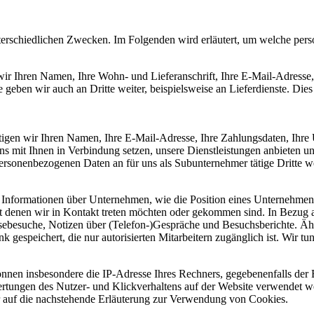
terschiedlichen Zwecken. Im Folgenden wird erläutert, um welche per
wir Ihren Namen, Ihre Wohn- und Lieferanschrift, Ihre E-Mail-Adresse
en wir auch an Dritte weiter, beispielsweise an Lieferdienste. Dies t
tigen wir Ihren Namen, Ihre E-Mail-Adresse, Ihre Zahlungsdaten, Ihre
ns mit Ihnen in Verbindung setzen, unsere Dienstleistungen anbieten u
personenbezogenen Daten an für uns als Subunternehmer tätige Dritte we
 Informationen über Unternehmen, wie die Position eines Unternehmen
t denen wir in Kontakt treten möchten oder gekommen sind. In Bezug 
sebesuche, Notizen über (Telefon-)Gespräche und Besuchsberichte. Ähn
 gespeichert, die nur autorisierten Mitarbeitern zugänglich ist. Wir tu
nnen insbesondere die IP-Adresse Ihres Rechners, gegebenenfalls der 
uswertungen des Nutzer- und Klickverhaltens auf der Website verwendet
ir auf die nachstehende Erläuterung zur Verwendung von Cookies.