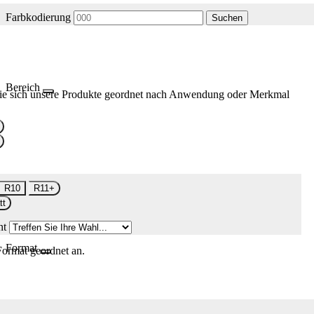
Farbkodierung
Suchen
Bereich
ie sich unsere Produkte geordnet nach Anwendung oder Merkmal
R10
R11+
tt
nt
Format
Format geordnet an.