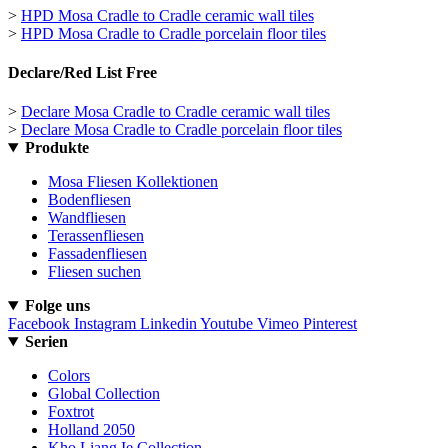
>
HPD Mosa Cradle to Cradle ceramic wall tiles
>
HPD Mosa Cradle to Cradle porcelain floor tiles
Declare/Red List Free
>
Declare Mosa Cradle to Cradle ceramic wall tiles
>
Declare Mosa Cradle to Cradle porcelain floor tiles
Produkte
Mosa Fliesen Kollektionen
Bodenfliesen
Wandfliesen
Terassenfliesen
Fassadenfliesen
Fliesen suchen
Folge uns
Facebook
Instagram
Linkedin
Youtube
Vimeo
Pinterest
Serien
Colors
Global Collection
Foxtrot
Holland 2050
Kho Liang Ie Collection