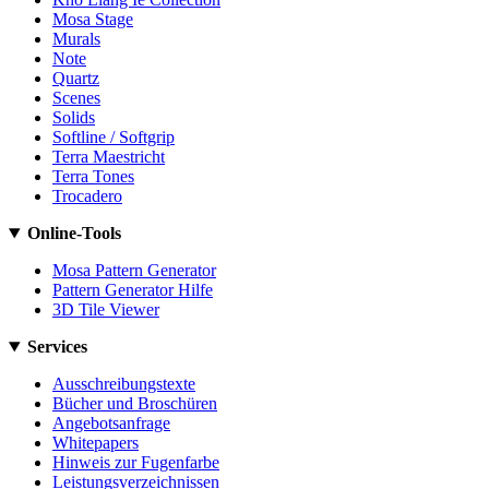
Mosa Stage
Murals
Note
Quartz
Scenes
Solids
Softline / Softgrip
Terra Maestricht
Terra Tones
Trocadero
Online-Tools
Mosa Pattern Generator
Pattern Generator Hilfe
3D Tile Viewer
Services
Ausschreibungstexte
Bücher und Broschüren
Angebotsanfrage
Whitepapers
Hinweis zur Fugenfarbe
Leistungsverzeichnissen