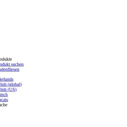
odukte
odukt suchen
denfliesen
erlands
lish (global)
lish (US)
tsch
nçais
ache