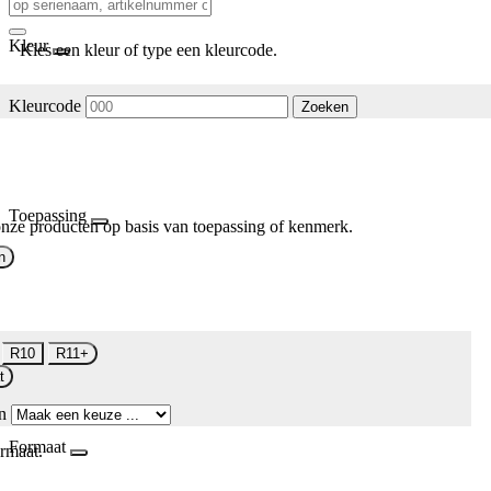
Kleur
Kies een kleur of type een kleurcode.
Kleurcode
Zoeken
Toepassing
nze producten op basis van toepassing of kenmerk.
n
R10
R11+
t
n
Formaat
rmaat.