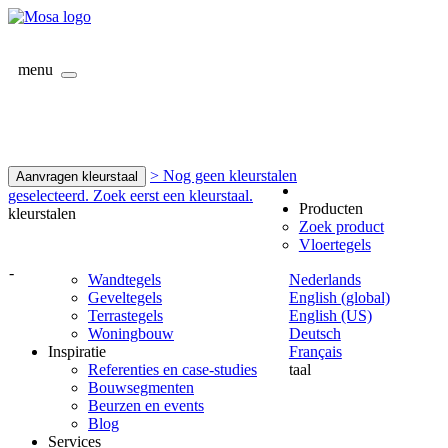
menu
> Nog geen kleurstalen
Aanvragen kleurstaal
geselecteerd. Zoek eerst een kleurstaal.
Producten
kleurstalen
Zoek product
Vloertegels
-
Wandtegels
Nederlands
Geveltegels
English (global)
Terrastegels
English (US)
Woningbouw
Deutsch
Inspiratie
Français
Referenties en case-studies
taal
Bouwsegmenten
Beurzen en events
Blog
Services