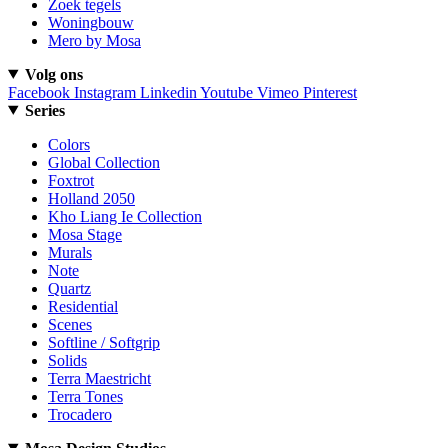
Zoek tegels
Woningbouw
Mero by Mosa
Volg ons
Facebook
Instagram
Linkedin
Youtube
Vimeo
Pinterest
Series
Colors
Global Collection
Foxtrot
Holland 2050
Kho Liang Ie Collection
Mosa Stage
Murals
Note
Quartz
Residential
Scenes
Softline / Softgrip
Solids
Terra Maestricht
Terra Tones
Trocadero