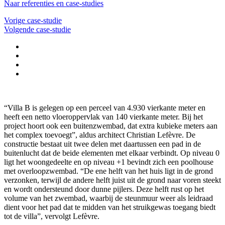
Naar referenties en case-studies
Vorige case-studie
Volgende case-studie
“Villa B is gelegen op een perceel van 4.930 vierkante meter en
heeft een netto vloeroppervlak van 140 vierkante meter. Bij het
project hoort ook een buitenzwembad, dat extra kubieke meters aan
het complex toevoegt”, aldus architect Christian Lefèvre. De
constructie bestaat uit twee delen met daartussen een pad in de
buitenlucht dat de beide elementen met elkaar verbindt. Op niveau 0
ligt het woongedeelte en op niveau +1 bevindt zich een poolhouse
met overloopzwembad. “De ene helft van het huis ligt in de grond
verzonken, terwijl de andere helft juist uit de grond naar voren steekt
en wordt ondersteund door dunne pijlers. Deze helft rust op het
volume van het zwembad, waarbij de steunmuur weer als leidraad
dient voor het pad dat te midden van het struikgewas toegang biedt
tot de villa”, vervolgt Lefèvre.