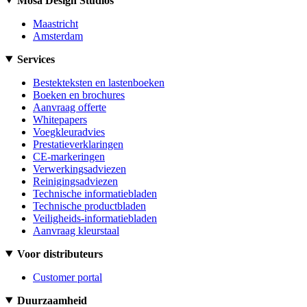
Mosa Design Studios
Maastricht
Amsterdam
Services
Bestekteksten en lastenboeken
Boeken en brochures
Aanvraag offerte
Whitepapers
Voegkleuradvies
Prestatieverklaringen
CE-markeringen
Verwerkingsadviezen
Reinigingsadviezen
Technische informatiebladen
Technische productbladen
Veiligheids-informatiebladen
Aanvraag kleurstaal
Voor distributeurs
Customer portal
Duurzaamheid