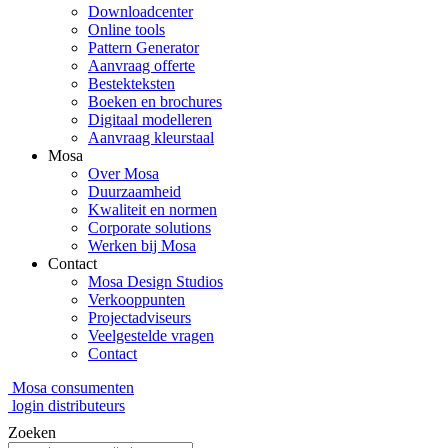
Downloadcenter
Online tools
Pattern Generator
Aanvraag offerte
Bestekteksten
Boeken en brochures
Digitaal modelleren
Aanvraag kleurstaal
Mosa
Over Mosa
Duurzaamheid
Kwaliteit en normen
Corporate solutions
Werken bij Mosa
Contact
Mosa Design Studios
Verkooppunten
Projectadviseurs
Veelgestelde vragen
Contact
Mosa consumenten
login distributeurs
Zoeken