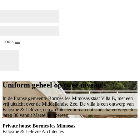
Tools
Uniform geheel op twee niveau's
In de Franse gemeente Bormes-les-Mimosas staat Villa B, met een
vrij uitzicht over de Middellandse Zee. De villa is een ontwerp van
Fatosme & Lefèvre, een architectenbureau dat sinds halverwege de
jaren 80 vanuit Marseille opereert.
Private house Bormes les Mimosas
Fatosme & Lefèvre Architectes