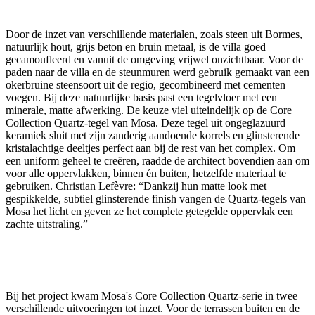
Door de inzet van verschillende materialen, zoals steen uit Bormes,
natuurlijk hout, grijs beton en bruin metaal, is de villa goed
gecamoufleerd en vanuit de omgeving vrijwel onzichtbaar. Voor de
paden naar de villa en de steunmuren werd gebruik gemaakt van een
okerbruine steensoort uit de regio, gecombineerd met cementen
voegen. Bij deze natuurlijke basis past een tegelvloer met een
minerale, matte afwerking. De keuze viel uiteindelijk op de Core
Collection Quartz-tegel van Mosa. Deze tegel uit ongeglazuurd
keramiek sluit met zijn zanderig aandoende korrels en glinsterende
kristalachtige deeltjes perfect aan bij de rest van het complex. Om
een uniform geheel te creëren, raadde de architect bovendien aan om
voor alle oppervlakken, binnen én buiten, hetzelfde materiaal te
gebruiken. Christian Lefèvre: “Dankzij hun matte look met
gespikkelde, subtiel glinsterende finish vangen de Quartz-tegels van
Mosa het licht en geven ze het complete getegelde oppervlak een
zachte uitstraling.”
Bij het project kwam Mosa's Core Collection Quartz-serie in twee
verschillende uitvoeringen tot inzet. Voor de terrassen buiten en de