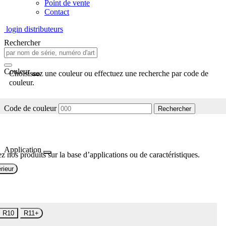
Point de vente
Contact
login distributeurs
Rechercher
Couleur
Choisissez une couleur ou effectuez une recherche par code de
couleur.
Code de couleur
Rechercher
Application
z nos produits sur la base d’applications ou de caractéristiques.
rieur
R10
R11+