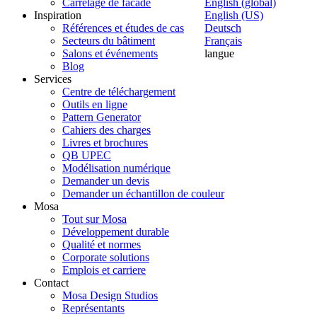
Carrelage de facade
English (global)
Inspiration
English (US)
Références et études de cas
Deutsch
Secteurs du bâtiment
Français
Salons et événements
langue
Blog
Services
Centre de téléchargement
Outils en ligne
Pattern Generator
Cahiers des charges
Livres et brochures
QB UPEC
Modélisation numérique
Demander un devis
Demander un échantillon de couleur
Mosa
Tout sur Mosa
Développement durable
Qualité et normes
Corporate solutions
Emplois et carriere
Contact
Mosa Design Studios
Représentants