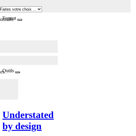
Format
formats.
Outils
es.
Understated
by design