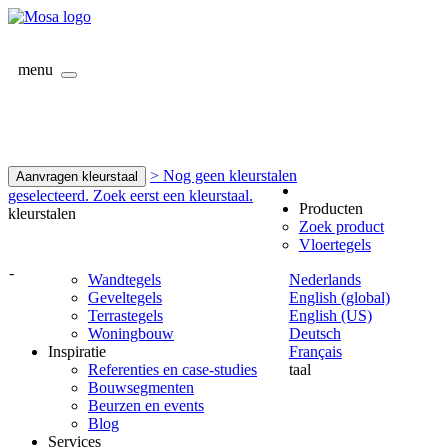
menu
> Nog geen kleurstalen
Aanvragen kleurstaal
geselecteerd. Zoek eerst een kleurstaal.
Producten
kleurstalen
Zoek product
Vloertegels
-
Wandtegels
Nederlands
Geveltegels
English (global)
Terrastegels
English (US)
Woningbouw
Deutsch
Inspiratie
Français
Referenties en case-studies
taal
Bouwsegmenten
Beurzen en events
Blog
Services