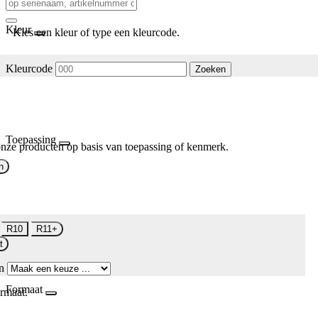
Kleur
Kies een kleur of type een kleurcode.
Kleurcode
Zoeken
Toepassing
nze producten op basis van toepassing of kenmerk.
n
R10
R11+
t
n
Formaat
rmaat.