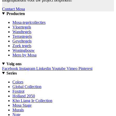
mogelijkheden voor uw project bespreken?
Contact Mosa
Producten
Mosa-tegelcollecties
Vloertegels
Wandtegels
Terrastegels
Geveltegels
Zoek tegels
Woningbouw
Mero by Mosa
Volg ons
Facebook
Instagram
Linkedin
Youtube
Vimeo
Pinterest
Series
Colors
Global Collection
Foxtrot
Holland 2050
Kho Liang Ie Collection
Mosa Stage
Murals
Note