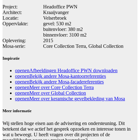
Project:
Headoffice PWN
Architect:
Kraaijvanger
Locatie:
Velserbroek
Oppervlakte:
gevel: 530 m2
buitenvloer: 380 m2
binnenvloer: 3100 m2
Oplevering:
2015
Mosa-serie:
Core Collection Terra, Global Collection
Inspiratie
openen
Afbeeldingen Headoffice PWN downloaden
openen
Bekijk andere Mosa-kantoorreferenties
openen
Bekijk andere Mosa-facadereferenties
openen
Meer over Core Collection Terra
openen
Meer over Global Collection
openen
Meer over keramische gevelbekleding van Mosa
Meer informatie
Wij stellen hoge eisen aan de advisering en ondersteuning. Dit
betekent dat we actief het gesprek opzoeken en interesse tonen in
wat u beweegt. U heeft vragen over dit projecten of de