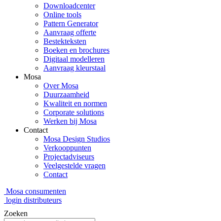
Downloadcenter
Online tools
Pattern Generator
Aanvraag offerte
Bestekteksten
Boeken en brochures
Digitaal modelleren
Aanvraag kleurstaal
Mosa
Over Mosa
Duurzaamheid
Kwaliteit en normen
Corporate solutions
Werken bij Mosa
Contact
Mosa Design Studios
Verkooppunten
Projectadviseurs
Veelgestelde vragen
Contact
Mosa consumenten
login distributeurs
Zoeken