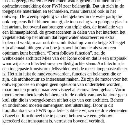
“Zoals gezegd waren de elementen water, groen en duinen in de
opdrachtverstrekking door PWN zeer belangrijk. Dat uit zich in de
toegepaste materialen en technieken, maar uiteraard ook in het
ontwerp. De weerspiegeling van het gebouw in de waterpartij die
ook nog eens licht binnen brengt, de toepassing van gebogen glas in
het atrium, het overal aanbrengen van triple glas, de installatie van
een klimaatplafond, de groenaccenten in delen van het interieur, het
vegetatiedak op het atrium dat regenwater absorbeert en extra
isolerend werkt, maar ook de zanduitstraling van de beige XT tegel
zijn allemaal uitingen van hoe je zowel in functie als vorm een
optimum kunt bereiken. “Form follows function”, zei de
welbekende architect Mies van der Rohe ooit en dat is een uitspraak
waar wij als architectenbureau volledig achterstaan. Architectuur is
een toegepaste kunstvorm. Misschien wel de meest toegepaste die er
is. Het zijn juist de randvoorwaarden, functies en belangen die er
zijn, die architectuur zo interessant maken. Ze zijn de motor voor het
ontwerpproces en mogen geen optelsom van onderdelen worden,
maar moeten groeien naar een visueel allesomvattend gebaar. Vorm
moet kortom betekenis hebben en in de optiek van ons kantoor geen
krul zijn die is voortgekomen uit het ego van een architect. Beheer
en onderhoud moeten samengaan met uitstraling. Door in dit
hoofdkantoor van PWN op allerlei subtiele wijzen de drie elementen
visueel en functioneel toe te passen, hebben we een gebouw
gecreëerd dat transparant is, verrast en bovenal verbindt.