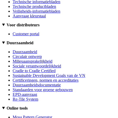
Technische informatiebladen
Technische productbladen
Veiligheids-informatiebladen
Aanvraag kleurstaal
Voor distributeurs
Customer portal
Duurzaamheid
Duurzaamheid
Circulair ontwerp
Milieuaansprakelijkheid
Sociale verantwoordelijkheid
Cradle to Cradle Certified
Sustainable Development Goals van de VN
Certificeringen, normen en accreditaties
Duurzaamheidsdocumentatie
Standaarden voor groene gebouwen
EPD-aanvraag
Re-Tile System
Online tools
Mosa Pattern Generator