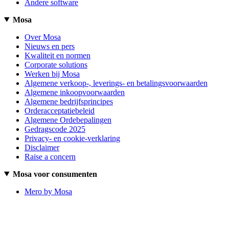
Andere software
Mosa
Over Mosa
Nieuws en pers
Kwaliteit en normen
Corporate solutions
Werken bij Mosa
Algemene verkoop-, leverings- en betalingsvoorwaarden
Algemene inkoopvoorwaarden
Algemene bedrijfsprincipes
Orderacceptatiebeleid
Algemene Ordebepalingen
Gedragscode 2025
Privacy- en cookie-verklaring
Disclaimer
Raise a concern
Mosa voor consumenten
Mero by Mosa