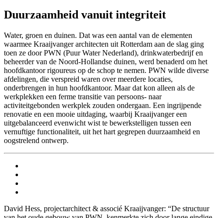
Duurzaamheid vanuit integriteit
Water, groen en duinen. Dat was een aantal van de elementen
waarmee Kraaijvanger architecten uit Rotterdam aan de slag ging
toen ze door PWN (Puur Water Nederland), drinkwaterbedrijf en
beheerder van de Noord-Hollandse duinen, werd benaderd om het
hoofdkantoor rigoureus op de schop te nemen. PWN wilde diverse
afdelingen, die verspreid waren over meerdere locaties,
onderbrengen in hun hoofdkantoor. Maar dat kon alleen als de
werkplekken een ferme transitie van persoons- naar
activiteitgebonden werkplek zouden ondergaan. Een ingrijpende
renovatie en een mooie uitdaging, waarbij Kraaijvanger een
uitgebalanceerd evenwicht wist te bewerkstelligen tussen een
vernuftige functionaliteit, uit het hart gegrepen duurzaamheid en
oogstrelend ontwerp.
David Hess, projectarchitect & associé Kraaijvanger: “De structuur
van het oude gebouw van PWN kenmerkte zich door lange eindige