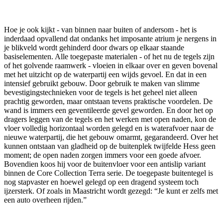
Hoe je ook kijkt - van binnen naar buiten of andersom - het is
inderdaad opvallend dat ondanks het imposante atrium je nergens in
je blikveld wordt gehinderd door dwars op elkaar staande
basiselementen. Alle toegepaste materialen - of het nu de tegels zijn
of het golvende raamwerk - vloeien in elkaar over en geven bovenal
met het uitzicht op de waterpartij een wijds gevoel. En dat in een
intensief gebruikt gebouw. Door gebruik te maken van slimme
bevestigingstechnieken voor de tegels is het geheel niet alleen
prachtig geworden, maar ontstaan tevens praktische voordelen. De
wand is immers een geventileerde gevel geworden. En door het op
dragers leggen van de tegels en het werken met open naden, kon de
vloer volledig horizontaal worden gelegd en is waterafvoer naar de
nieuwe waterpartij, die het gebouw omarmt, gegarandeerd. Over het
kunnen ontstaan van gladheid op de buitenplek twijfelde Hess geen
moment; de open naden zorgen immers voor een goede afvoer.
Bovendien koos hij voor de buitenvloer voor een antislip variant
binnen de Core Collection Terra serie. De toegepaste buitentegel is
nog stapvaster en hoewel gelegd op een dragend systeem toch
ijzersterk. Of zoals in Maastricht wordt gezegd: “Je kunt er zelfs met
een auto overheen rijden.”