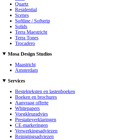
Quartz
Residential
Scenes
Softline / Softgrip
Solids
Terra Maestricht
Terra Tones
Trocadero
Mosa Design Studios
Maastricht
Amsterdam
Services
Bestekteksten en lastenboeken
Boeken en brochures
Aanvraag offerte
Whitepapers
Voegkleuradvies
Prestatieverklaringen
CE-markeringen
Verwerkingsadviezen
Reinigingsadviezen