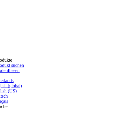
odukte
odukt suchen
denfliesen
erlands
lish (global)
lish (US)
tsch
nçais
ache