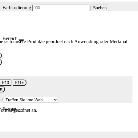
Farbkodierung
Suchen
Bereich
ie sich unsere Produkte geordnet nach Anwendung oder Merkmal
R10
R11+
tt
nt
Format
Format geordnet an.