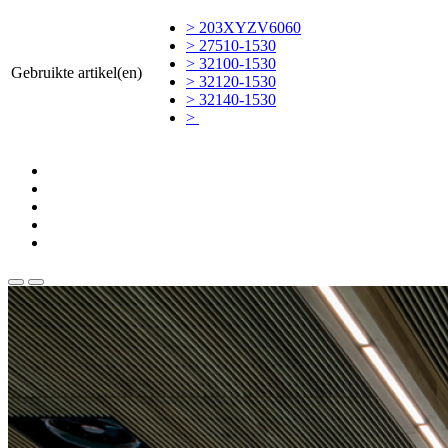
> 203XYZV6060
> 27510-1530
> 32100-1530
Gebruikte artikel(en)
> 32120-1530
> 32140-1530
>