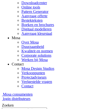
Downloadcenter
Online tools
Pattern Generator
Aanvraag offerte
Bestekteksten
Boeken en brochures
Digitaal modelleren
Aanvraag kleurstaal
Mosa
Over Mosa
Duurzaamheid
Kwaliteit en normen
Corporate solutions
Werken bij Mosa
Contact
Mosa Design Studios
Verkooppunten
Projectadviseurs
Veelgestelde vragen
Contact
Mosa consumenten
login distributeurs
Zoeken