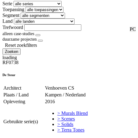
Serie
Toepassing
Segment
Land
Trefwoord
RF
PC
alleen case-studies
duurzame projecten
Reset zoekfilters
Zoeken
loading
RF0738
De Steur
Architect
Venhoeven CS
Plaats / Land
Kampen / Nederland
Oplevering
2016
> Murals Blend
> Scenes
Gebruikte serie(s)
> Solids
> Terra Tones