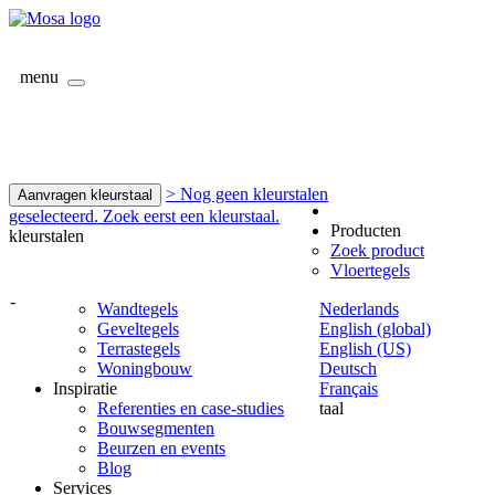
menu
> Nog geen kleurstalen
Aanvragen kleurstaal
geselecteerd. Zoek eerst een kleurstaal.
Producten
kleurstalen
Zoek product
Vloertegels
-
Wandtegels
Nederlands
Geveltegels
English (global)
Terrastegels
English (US)
Woningbouw
Deutsch
Inspiratie
Français
Referenties en case-studies
taal
Bouwsegmenten
Beurzen en events
Blog
Services