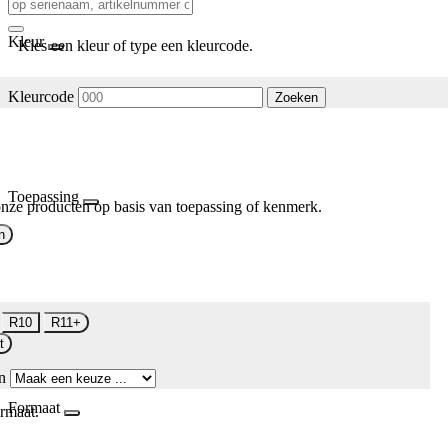
Kleur
Kies een kleur of type een kleurcode.
Kleurcode
Zoeken
Toepassing
nze producten op basis van toepassing of kenmerk.
n
R10
R11+
t
n
Formaat
rmaat.