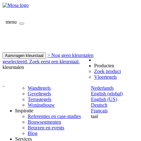
menu
> Nog geen kleurstalen
Aanvragen kleurstaal
geselecteerd. Zoek eerst een kleurstaal.
Producten
kleurstalen
Zoek product
Vloertegels
-
Wandtegels
Nederlands
Geveltegels
English (global)
Terrastegels
English (US)
Woningbouw
Deutsch
Inspiratie
Français
Referenties en case-studies
taal
Bouwsegmenten
Beurzen en events
Blog
Services