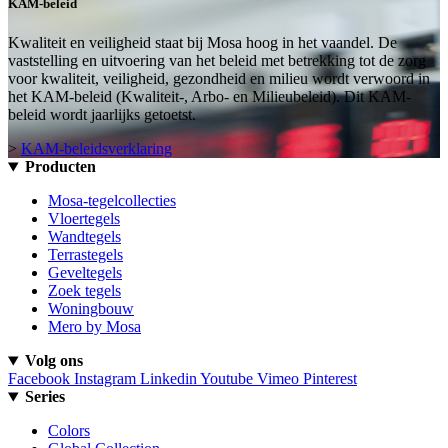
KAM-beleid
Kwaliteit en veiligheid staat bij Mosa hoog in het vaandel. De
vaststelling en uitvoering van het beleid met betrekking tot de zorg
voor kwaliteit, veiligheid, gezondheid en milieu wordt verwoord in
het KAM-beleid (Kwaliteit-, Arbo- en Milieubeleid). Dit KAM-
beleid wordt jaarlijks getoetst.
>
KAM-beleidsverklaring
Producten
Mosa-tegelcollecties
Vloertegels
Wandtegels
Terrastegels
Geveltegels
Zoek tegels
Woningbouw
Mero by Mosa
Volg ons
Facebook
Instagram
Linkedin
Youtube
Vimeo
Pinterest
Series
Colors