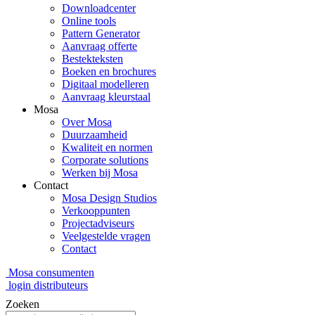
Downloadcenter
Online tools
Pattern Generator
Aanvraag offerte
Bestekteksten
Boeken en brochures
Digitaal modelleren
Aanvraag kleurstaal
Mosa
Over Mosa
Duurzaamheid
Kwaliteit en normen
Corporate solutions
Werken bij Mosa
Contact
Mosa Design Studios
Verkooppunten
Projectadviseurs
Veelgestelde vragen
Contact
Mosa consumenten
login distributeurs
Zoeken