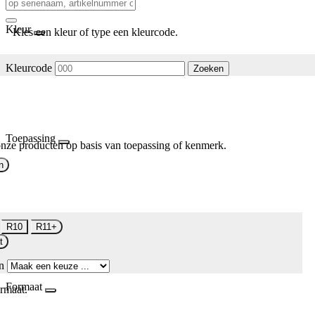
Kleur
Kies een kleur of type een kleurcode.
Kleurcode
Zoeken
Toepassing
nze producten op basis van toepassing of kenmerk.
n
R10
R11+
t
n
Formaat
rmaat.