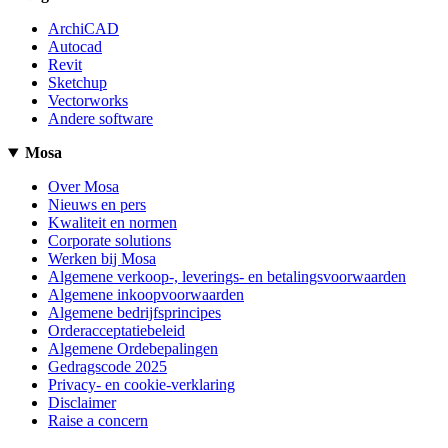
ArchiCAD
Autocad
Revit
Sketchup
Vectorworks
Andere software
Mosa
Over Mosa
Nieuws en pers
Kwaliteit en normen
Corporate solutions
Werken bij Mosa
Algemene verkoop-, leverings- en betalingsvoorwaarden
Algemene inkoopvoorwaarden
Algemene bedrijfsprincipes
Orderacceptatiebeleid
Algemene Ordebepalingen
Gedragscode 2025
Privacy- en cookie-verklaring
Disclaimer
Raise a concern