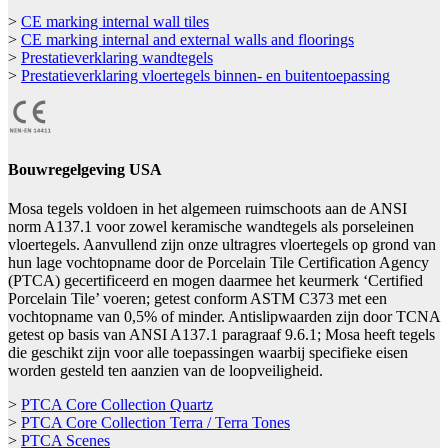
>
CE marking internal wall tiles
>
CE marking internal and external walls and floorings
>
Prestatieverklaring wandtegels
>
Prestatieverklaring vloertegels binnen- en buitentoepassing
Bouwregelgeving USA
Mosa tegels voldoen in het algemeen ruimschoots aan de ANSI
norm A137.1 voor zowel keramische wandtegels als porseleinen
vloertegels. Aanvullend zijn onze ultragres vloertegels op grond van
hun lage vochtopname door de Porcelain Tile Certification Agency
(PTCA) gecertificeerd en mogen daarmee het keurmerk ‘Certified
Porcelain Tile’ voeren; getest conform ASTM C373 met een
vochtopname van 0,5% of minder. Antislipwaarden zijn door TCNA
getest op basis van ANSI A137.1 paragraaf 9.6.1; Mosa heeft tegels
die geschikt zijn voor alle toepassingen waarbij specifieke eisen
worden gesteld ten aanzien van de loopveiligheid.
>
PTCA Core Collection Quartz
>
PTCA Core Collection Terra / Terra Tones
>
PTCA Scenes