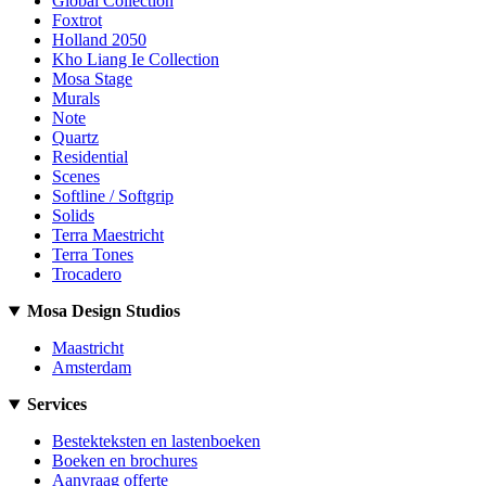
Global Collection
Foxtrot
Holland 2050
Kho Liang Ie Collection
Mosa Stage
Murals
Note
Quartz
Residential
Scenes
Softline / Softgrip
Solids
Terra Maestricht
Terra Tones
Trocadero
Mosa Design Studios
Maastricht
Amsterdam
Services
Bestekteksten en lastenboeken
Boeken en brochures
Aanvraag offerte