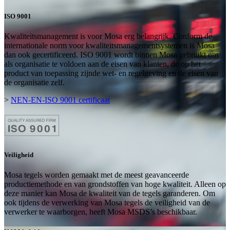
ISO 9001
Kwaliteitsmanagement is voor Mosa erg belangrijk. Conform de
internationale norm voor kwaliteitsmanagementsystemen is Mosa
dan ook gecertificeerd. ISO 9001 wordt binnen Mosa gebruikt om
als organisatie te voldoen aan de eisen van klanten, de op het
product van toepassing zijnde wet- en regelgeving en de eisen van
de organisatie zelf.
>
NEN-EN-ISO 9001 certificaat
Veiligheid
Mosa tegels worden gemaakt met de meest geavanceerde
productiemethode en van grondstoffen van hoge kwaliteit. Alleen op
deze manier kan Mosa de kwaliteit van de tegels garanderen. Om
ook tijdens de verwerking van Mosa tegels de veiligheid van de
verwerker te waarborgen, heeft Mosa MSDS’s beschikbaar.