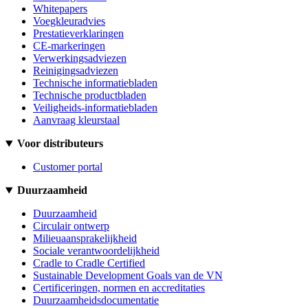
Whitepapers
Voegkleuradvies
Prestatieverklaringen
CE-markeringen
Verwerkingsadviezen
Reinigingsadviezen
Technische informatiebladen
Technische productbladen
Veiligheids-informatiebladen
Aanvraag kleurstaal
Voor distributeurs
Customer portal
Duurzaamheid
Duurzaamheid
Circulair ontwerp
Milieuaansprakelijkheid
Sociale verantwoordelijkheid
Cradle to Cradle Certified
Sustainable Development Goals van de VN
Certificeringen, normen en accreditaties
Duurzaamheidsdocumentatie