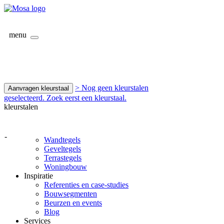
menu
> Nog geen kleurstalen
Aanvragen kleurstaal
geselecteerd. Zoek eerst een kleurstaal.
kleurstalen
-
Wandtegels
Geveltegels
Terrastegels
Woningbouw
Inspiratie
Referenties en case-studies
Bouwsegmenten
Beurzen en events
Blog
Services