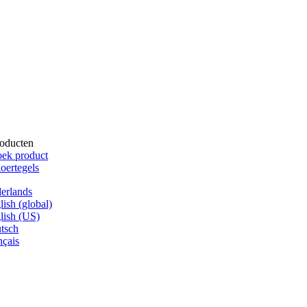
oducten
ek product
oertegels
erlands
lish (global)
lish (US)
tsch
nçais