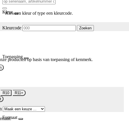
Kleur
Kies een kleur of type een kleurcode.
Kleurcode
Zoeken
Toepassing
nze producten op basis van toepassing of kenmerk.
n
R10
R11+
t
n
Formaat
rmaat.