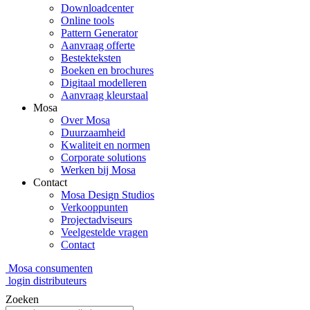
Downloadcenter
Online tools
Pattern Generator
Aanvraag offerte
Bestekteksten
Boeken en brochures
Digitaal modelleren
Aanvraag kleurstaal
Mosa
Over Mosa
Duurzaamheid
Kwaliteit en normen
Corporate solutions
Werken bij Mosa
Contact
Mosa Design Studios
Verkooppunten
Projectadviseurs
Veelgestelde vragen
Contact
Mosa consumenten
login distributeurs
Zoeken