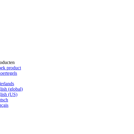
oducten
ek product
oertegels
erlands
lish (global)
lish (US)
tsch
nçais