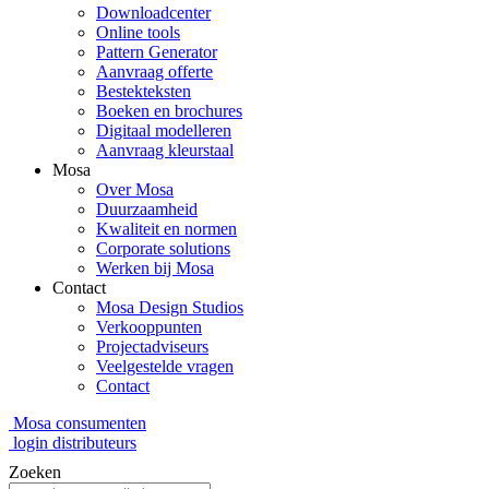
Downloadcenter
Online tools
Pattern Generator
Aanvraag offerte
Bestekteksten
Boeken en brochures
Digitaal modelleren
Aanvraag kleurstaal
Mosa
Over Mosa
Duurzaamheid
Kwaliteit en normen
Corporate solutions
Werken bij Mosa
Contact
Mosa Design Studios
Verkooppunten
Projectadviseurs
Veelgestelde vragen
Contact
Mosa consumenten
login distributeurs
Zoeken