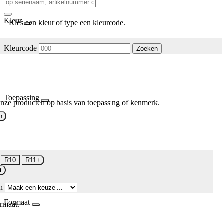
Kleur
Kies een kleur of type een kleurcode.
Kleurcode
Zoeken
Toepassing
nze producten op basis van toepassing of kenmerk.
n
R10
R11+
t
n
Formaat
rmaat.