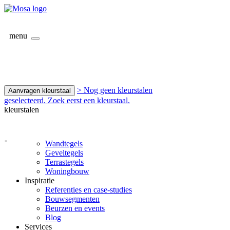
menu
> Nog geen kleurstalen
Aanvragen kleurstaal
geselecteerd. Zoek eerst een kleurstaal.
kleurstalen
-
Wandtegels
Geveltegels
Terrastegels
Woningbouw
Inspiratie
Referenties en case-studies
Bouwsegmenten
Beurzen en events
Blog
Services