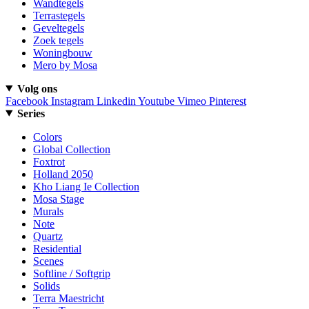
Wandtegels
Terrastegels
Geveltegels
Zoek tegels
Woningbouw
Mero by Mosa
Volg ons
Facebook
Instagram
Linkedin
Youtube
Vimeo
Pinterest
Series
Colors
Global Collection
Foxtrot
Holland 2050
Kho Liang Ie Collection
Mosa Stage
Murals
Note
Quartz
Residential
Scenes
Softline / Softgrip
Solids
Terra Maestricht