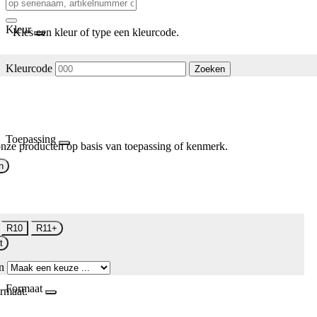
Kleur
Kies een kleur of type een kleurcode.
Kleurcode
Zoeken
Toepassing
nze producten op basis van toepassing of kenmerk.
n
R10
R11+
t
n
Formaat
rmaat.