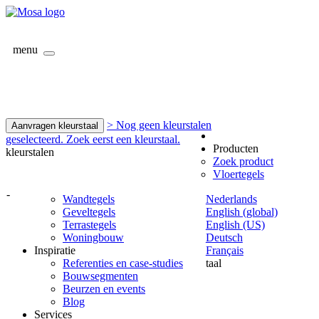
menu
> Nog geen kleurstalen
Aanvragen kleurstaal
geselecteerd. Zoek eerst een kleurstaal.
Producten
kleurstalen
Zoek product
Vloertegels
-
Wandtegels
Nederlands
Geveltegels
English (global)
Terrastegels
English (US)
Woningbouw
Deutsch
Inspiratie
Français
Referenties en case-studies
taal
Bouwsegmenten
Beurzen en events
Blog
Services