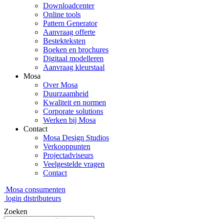
Downloadcenter
Online tools
Pattern Generator
Aanvraag offerte
Bestekteksten
Boeken en brochures
Digitaal modelleren
Aanvraag kleurstaal
Mosa
Over Mosa
Duurzaamheid
Kwaliteit en normen
Corporate solutions
Werken bij Mosa
Contact
Mosa Design Studios
Verkooppunten
Projectadviseurs
Veelgestelde vragen
Contact
Mosa consumenten
login distributeurs
Zoeken