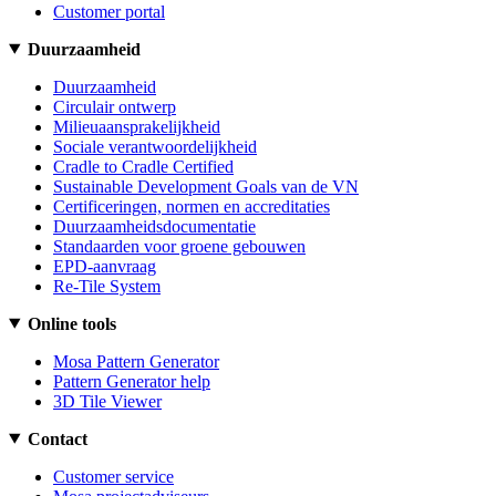
Customer portal
Duurzaamheid
Duurzaamheid
Circulair ontwerp
Milieuaansprakelijkheid
Sociale verantwoordelijkheid
Cradle to Cradle Certified
Sustainable Development Goals van de VN
Certificeringen, normen en accreditaties
Duurzaamheidsdocumentatie
Standaarden voor groene gebouwen
EPD-aanvraag
Re-Tile System
Online tools
Mosa Pattern Generator
Pattern Generator help
3D Tile Viewer
Contact
Customer service