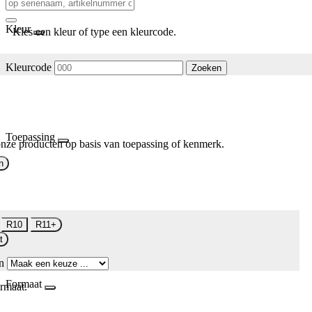
Kleur
Kies een kleur of type een kleurcode.
Kleurcode
Zoeken
Toepassing
nze producten op basis van toepassing of kenmerk.
n
R10
R11+
t
n
Formaat
rmaat.