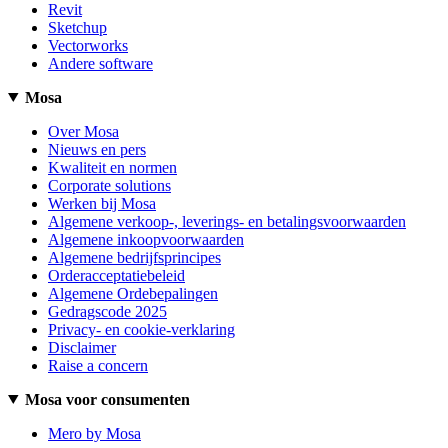
Revit
Sketchup
Vectorworks
Andere software
Mosa
Over Mosa
Nieuws en pers
Kwaliteit en normen
Corporate solutions
Werken bij Mosa
Algemene verkoop-, leverings- en betalingsvoorwaarden
Algemene inkoopvoorwaarden
Algemene bedrijfsprincipes
Orderacceptatiebeleid
Algemene Ordebepalingen
Gedragscode 2025
Privacy- en cookie-verklaring
Disclaimer
Raise a concern
Mosa voor consumenten
Mero by Mosa