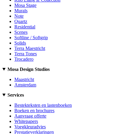
Mosa Stage
Murals
Note
Quartz
Residential
Scenes
Softline / Softgrip
Solids
Terra Maestricht
Terra Tones
Trocadero
Mosa Design Studios
Maastricht
Amsterdam
Services
Bestekteksten en lastenboeken
Boeken en brochures
Aanvraag offerte
Whitepapers
Voegkleuradvies
Prestatieverklaringen