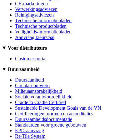
CE-markeringen
Verwerkingsadviezen
Reinigingsadviezen
Technische informatiebladen
Technische productbladen
Veiligheids-informatiebladen
Aanvraag kleurstaal
Voor distributeurs
Customer portal
Duurzaamheid
Duurzaamheid
Circulair ontwerp
Milieuaansprakelijkheid
Sociale verantwoordelijkheid
Cradle to Cradle Certified
Sustainable Development Goals van de VN
Certificeringen, normen en accreditaties
Duurzaamheidsdocumentatie
Standaarden voor groene gebouwen
EPD-aanvraag
Re-Tile System