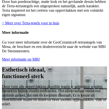
Door hun poederachtige, matte look en het gevlamde dessin hebben
de Terra-terrastegels een uitgesproken natuurlijk, aards karakter.
Terra inspireert tot het creëren van oppervlakken met een volstrekt
eigen signatuur.
> Meer over Terra-tegels voor in huis
Meer informatie
Ga voor meer informatie over de GeoCeramica®-terrastegels van
Mosa, de brochure en een dealeroverzicht naar de website van MBI
De Steenmeesters.
Meer informatie op MBI
Esthetisch ideaal,
functioneel sterk
Door voor alle oppervlakken dezelfde tegels te gebruiken worden
binnen en buiten visueel verbonden. Het eindresultaat vormt een
uniform geheel, dat rust en kwaliteit uitstraalt. Er is keuze uit
verschillende maten en tinten en twee soorten oppervlakken: vlak of
reliëf.