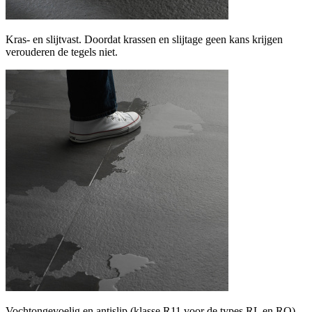
Kras- en slijtvast. Doordat krassen en slijtage geen kans krijgen
verouderen de tegels niet.
Vochtongevoelig en antislip (klasse R11 voor de types RL en RQ).