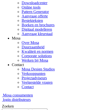
Downloadcenter
Online tools
Pattern Generator
Aanvraag offerte
Bestekteksten
Boeken en brochures
Digitaal modelleren
Aanvraag kleurstaal
Mosa
Over Mosa
Duurzaamheid
Kwaliteit en normen
Corporate solutions
Werken bij Mosa
Contact
Mosa Design Studios
Verkooppunten
Projectadviseurs
Veelgestelde vragen
Contact
Mosa consumenten
login distributeurs
Zoeken