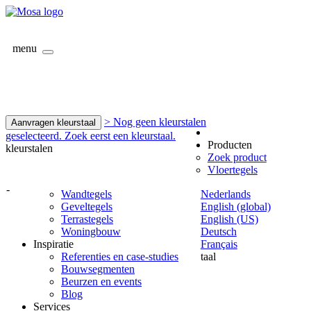
menu
> Nog geen kleurstalen
Aanvragen kleurstaal
geselecteerd. Zoek eerst een kleurstaal.
Producten
kleurstalen
Zoek product
Vloertegels
-
Wandtegels
Nederlands
Geveltegels
English (global)
Terrastegels
English (US)
Woningbouw
Deutsch
Inspiratie
Français
Referenties en case-studies
taal
Bouwsegmenten
Beurzen en events
Blog
Services