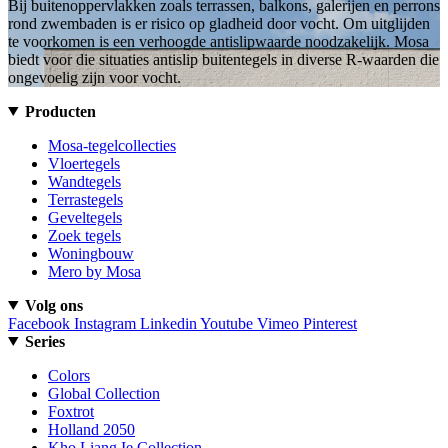
Bij buitenoppervlakken zoals terrassen, balkons, galerijen en perrons
rond zwembaden is er risico op gladheid door vocht. Om uitglijden
te voorkomen is een verhoogde antislipwaarde noodzakelijk. Mosa
biedt voor die situaties antislip buitentegels in diverse R-waarden die
ongevoelig zijn voor vocht.
Producten
Mosa-tegelcollecties
Vloertegels
Wandtegels
Terrastegels
Geveltegels
Zoek tegels
Woningbouw
Mero by Mosa
Volg ons
Facebook
Instagram
Linkedin
Youtube
Vimeo
Pinterest
Series
Colors
Global Collection
Foxtrot
Holland 2050
Kho Liang Ie Collection