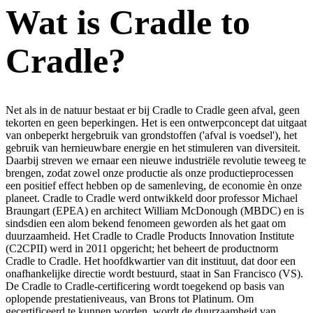
Wat is Cradle to
Cradle?
Net als in de natuur bestaat er bij Cradle to Cradle geen afval, geen
tekorten en geen beperkingen. Het is een ontwerpconcept dat uitgaat
van onbeperkt hergebruik van grondstoffen ('afval is voedsel'), het
gebruik van hernieuwbare energie en het stimuleren van diversiteit.
Daarbij streven we ernaar een nieuwe industriële revolutie teweeg te
brengen, zodat zowel onze productie als onze productieprocessen
een positief effect hebben op de samenleving, de economie èn onze
planeet. Cradle to Cradle werd ontwikkeld door professor Michael
Braungart (EPEA) en architect William McDonough (MBDC) en is
sindsdien een alom bekend fenomeen geworden als het gaat om
duurzaamheid. Het Cradle to Cradle Products Innovation Institute
(C2CPII) werd in 2011 opgericht; het beheert de productnorm
Cradle to Cradle. Het hoofdkwartier van dit instituut, dat door een
onafhankelijke directie wordt bestuurd, staat in San Francisco (VS).
De Cradle to Cradle-certificering wordt toegekend op basis van
oplopende prestatieniveaus, van Brons tot Platinum. Om
gecertificeerd te kunnen worden, wordt de duurzaamheid van