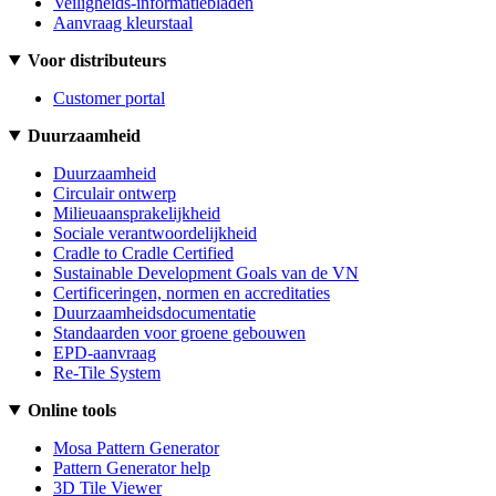
Veiligheids-informatiebladen
Aanvraag kleurstaal
Voor distributeurs
Customer portal
Duurzaamheid
Duurzaamheid
Circulair ontwerp
Milieuaansprakelijkheid
Sociale verantwoordelijkheid
Cradle to Cradle Certified
Sustainable Development Goals van de VN
Certificeringen, normen en accreditaties
Duurzaamheidsdocumentatie
Standaarden voor groene gebouwen
EPD-aanvraag
Re-Tile System
Online tools
Mosa Pattern Generator
Pattern Generator help
3D Tile Viewer