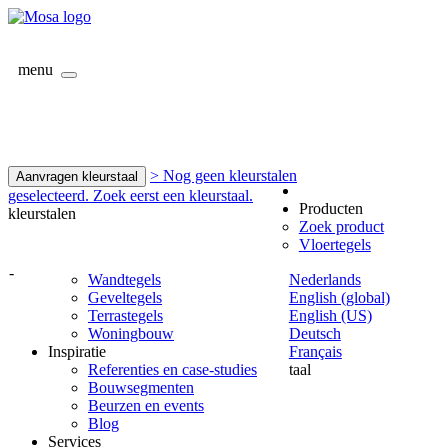
menu
> Nog geen kleurstalen
Aanvragen kleurstaal
geselecteerd. Zoek eerst een kleurstaal.
Producten
kleurstalen
Zoek product
Vloertegels
-
Wandtegels
Nederlands
Geveltegels
English (global)
Terrastegels
English (US)
Woningbouw
Deutsch
Inspiratie
Français
Referenties en case-studies
taal
Bouwsegmenten
Beurzen en events
Blog
Services