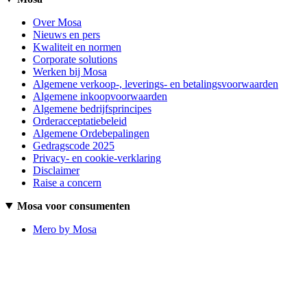
Over Mosa
Nieuws en pers
Kwaliteit en normen
Corporate solutions
Werken bij Mosa
Algemene verkoop-, leverings- en betalingsvoorwaarden
Algemene inkoopvoorwaarden
Algemene bedrijfsprincipes
Orderacceptatiebeleid
Algemene Ordebepalingen
Gedragscode 2025
Privacy- en cookie-verklaring
Disclaimer
Raise a concern
Mosa voor consumenten
Mero by Mosa