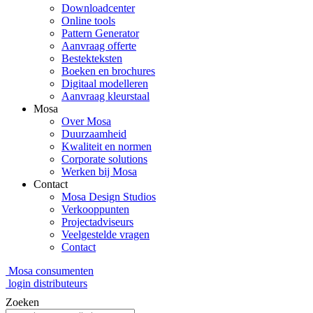
Downloadcenter
Online tools
Pattern Generator
Aanvraag offerte
Bestekteksten
Boeken en brochures
Digitaal modelleren
Aanvraag kleurstaal
Mosa
Over Mosa
Duurzaamheid
Kwaliteit en normen
Corporate solutions
Werken bij Mosa
Contact
Mosa Design Studios
Verkooppunten
Projectadviseurs
Veelgestelde vragen
Contact
Mosa consumenten
login distributeurs
Zoeken