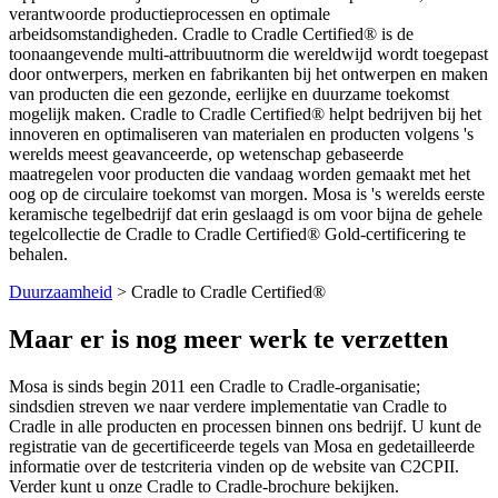
verantwoorde productieprocessen en optimale
arbeidsomstandigheden. Cradle to Cradle Certified® is de
toonaangevende multi-attribuutnorm die wereldwijd wordt toegepast
door ontwerpers, merken en fabrikanten bij het ontwerpen en maken
van producten die een gezonde, eerlijke en duurzame toekomst
mogelijk maken. Cradle to Cradle Certified® helpt bedrijven bij het
innoveren en optimaliseren van materialen en producten volgens 's
werelds meest geavanceerde, op wetenschap gebaseerde
maatregelen voor producten die vandaag worden gemaakt met het
oog op de circulaire toekomst van morgen. Mosa is 's werelds eerste
keramische tegelbedrijf dat erin geslaagd is om voor bijna de gehele
tegelcollectie de Cradle to Cradle Certified® Gold-certificering te
behalen.
Duurzaamheid
> Cradle to Cradle Certified®
Maar er is nog meer werk te verzetten
Mosa is sinds begin 2011 een Cradle to Cradle-organisatie;
sindsdien streven we naar verdere implementatie van Cradle to
Cradle in alle producten en processen binnen ons bedrijf. U kunt de
registratie van de gecertificeerde tegels van Mosa en gedetailleerde
informatie over de testcriteria vinden op de website van C2CPII.
Verder kunt u onze Cradle to Cradle-brochure bekijken.