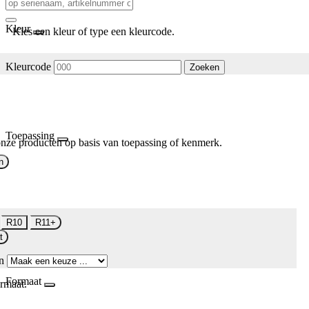
Kleur
Kies een kleur of type een kleurcode.
Kleurcode
Zoeken
Toepassing
nze producten op basis van toepassing of kenmerk.
n
R10
R11+
t
n
Formaat
rmaat.