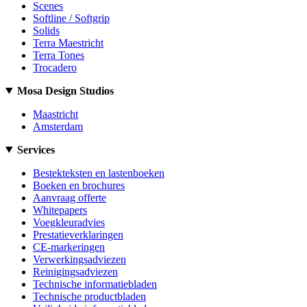
Scenes
Softline / Softgrip
Solids
Terra Maestricht
Terra Tones
Trocadero
Mosa Design Studios
Maastricht
Amsterdam
Services
Bestekteksten en lastenboeken
Boeken en brochures
Aanvraag offerte
Whitepapers
Voegkleuradvies
Prestatieverklaringen
CE-markeringen
Verwerkingsadviezen
Reinigingsadviezen
Technische informatiebladen
Technische productbladen