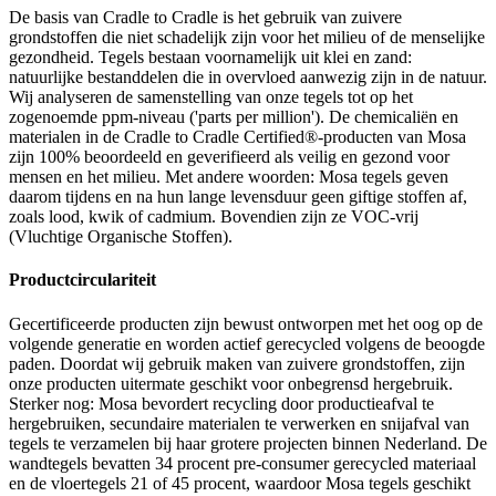
De basis van Cradle to Cradle is het gebruik van zuivere
grondstoffen die niet schadelijk zijn voor het milieu of de menselijke
gezondheid. Tegels bestaan voornamelijk uit klei en zand:
natuurlijke bestanddelen die in overvloed aanwezig zijn in de natuur.
Wij analyseren de samenstelling van onze tegels tot op het
zogenoemde ppm-niveau ('parts per million'). De chemicaliën en
materialen in de Cradle to Cradle Certified®-producten van Mosa
zijn 100% beoordeeld en geverifieerd als veilig en gezond voor
mensen en het milieu. Met andere woorden: Mosa tegels geven
daarom tijdens en na hun lange levensduur geen giftige stoffen af,
zoals lood, kwik of cadmium. Bovendien zijn ze VOC-vrij
(Vluchtige Organische Stoffen).
Productcirculariteit
Gecertificeerde producten zijn bewust ontworpen met het oog op de
volgende generatie en worden actief gerecycled volgens de beoogde
paden. Doordat wij gebruik maken van zuivere grondstoffen, zijn
onze producten uitermate geschikt voor onbegrensd hergebruik.
Sterker nog: Mosa bevordert recycling door productieafval te
hergebruiken, secundaire materialen te verwerken en snijafval van
tegels te verzamelen bij haar grotere projecten binnen Nederland. De
wandtegels bevatten 34 procent pre-consumer gerecycled materiaal
en de vloertegels 21 of 45 procent, waardoor Mosa tegels geschikt