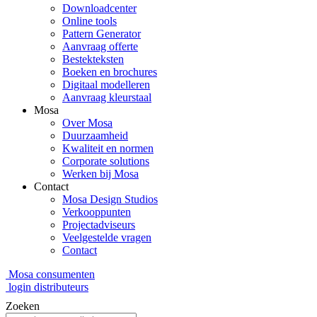
Downloadcenter
Online tools
Pattern Generator
Aanvraag offerte
Bestekteksten
Boeken en brochures
Digitaal modelleren
Aanvraag kleurstaal
Mosa
Over Mosa
Duurzaamheid
Kwaliteit en normen
Corporate solutions
Werken bij Mosa
Contact
Mosa Design Studios
Verkooppunten
Projectadviseurs
Veelgestelde vragen
Contact
Mosa consumenten
login distributeurs
Zoeken