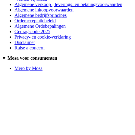
Algemene verkoop-, leverings- en betalingsvoorwaarden
Algemene inkoopvoorwaarden
Algemene bedrijfsprincipes
Orderacceptatiebeleid
Algemene Ordebepalingen
Gedragscode 2025
Privacy- en cookie-verklaring
Disclaimer
Raise a concern
Mosa voor consumenten
Mero by Mosa