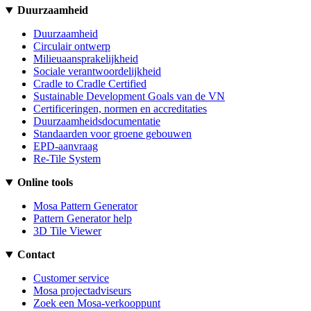
Duurzaamheid
Duurzaamheid
Circulair ontwerp
Milieuaansprakelijkheid
Sociale verantwoordelijkheid
Cradle to Cradle Certified
Sustainable Development Goals van de VN
Certificeringen, normen en accreditaties
Duurzaamheidsdocumentatie
Standaarden voor groene gebouwen
EPD-aanvraag
Re-Tile System
Online tools
Mosa Pattern Generator
Pattern Generator help
3D Tile Viewer
Contact
Customer service
Mosa projectadviseurs
Zoek een Mosa-verkooppunt