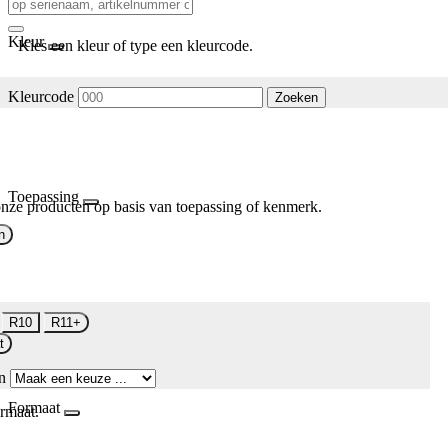
Kleur
Kies een kleur of type een kleurcode.
Kleurcode
Zoeken
Toepassing
nze producten op basis van toepassing of kenmerk.
n
R10
R11+
t
n
Formaat
rmaat.