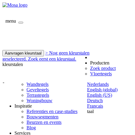
menu
> Nog geen kleurstalen
Aanvragen kleurstaal
geselecteerd. Zoek eerst een kleurstaal.
Producten
kleurstalen
Zoek product
Vloertegels
-
Wandtegels
Nederlands
Geveltegels
English (global)
Terrastegels
English (US)
Woningbouw
Deutsch
Inspiratie
Français
Referenties en case-studies
taal
Bouwsegmenten
Beurzen en events
Blog
Services