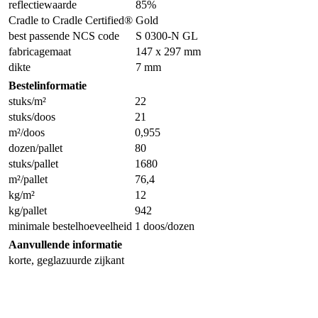
reflectiewaarde
85%
Cradle to Cradle Certified®
Gold
best passende NCS code
S 0300-N GL
fabricagemaat
147 x 297 mm
dikte
7 mm
Bestelinformatie
stuks/m²
22
stuks/doos
21
m²/doos
0,955
dozen/pallet
80
stuks/pallet
1680
m²/pallet
76,4
kg/m²
12
kg/pallet
942
minimale bestelhoeveelheid
1 doos/dozen
Aanvullende informatie
korte, geglazuurde zijkant