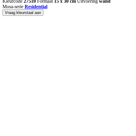
Kleurcode
27510
Formaat
15 x 30 cm
Uitvoering
wand
Mosa-serie
Residential
Vraag kleurstaal aan