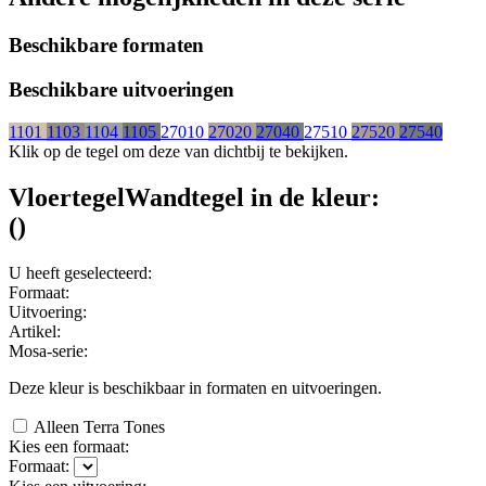
Beschikbare formaten
Beschikbare uitvoeringen
1101
1103
1104
1105
27010
27020
27040
27510
27520
27540
Klik op de tegel om deze van dichtbij te bekijken.
Vloertegel
Wandtegel
in de kleur:
(
)
U heeft geselecteerd:
Formaat:
Uitvoering:
Artikel:
Mosa-serie:
Deze kleur is beschikbaar in
formaten en
uitvoeringen.
Alleen Terra Tones
Kies een formaat:
Formaat: