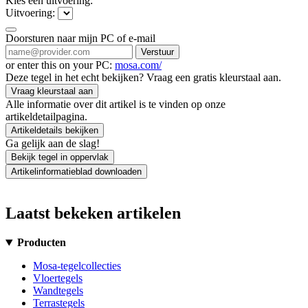
Kies een uitvoering:
Uitvoering:
Doorsturen naar mijn PC of e-mail
Verstuur
or enter this on your PC:
mosa.com/
Deze tegel in het echt bekijken? Vraag een gratis kleurstaal aan.
Vraag kleurstaal aan
Alle informatie over dit artikel is te vinden op onze
artikeldetailpagina.
Artikeldetails bekijken
Ga gelijk aan de slag!
Bekijk tegel in oppervlak
Artikelinformatieblad downloaden
Laatst bekeken artikelen
Producten
Mosa-tegelcollecties
Vloertegels
Wandtegels
Terrastegels