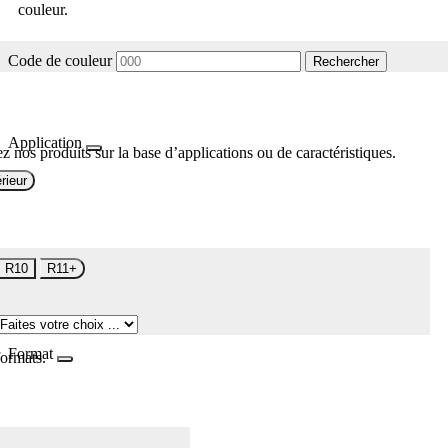
couleur.
Code de couleur
Rechercher
Application
z nos produits sur la base d’applications ou de caractéristiques.
rieur
R10
R11+
Format
formats.