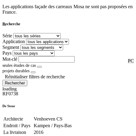
Les applications façade des carreaux Mosa ne sont pas proposées en
France.
...
Recherche
Série
Application
Segment
Pays
Mot-clé
RF
PC
seules études de cas
projets durables
Réinitialiser filtres de recherche
Rechercher
loading
RF0738
De Steur
Architecte
Venhoeven CS
Endroit / Pays
Kampen / Pays-Bas
La livraison
2016