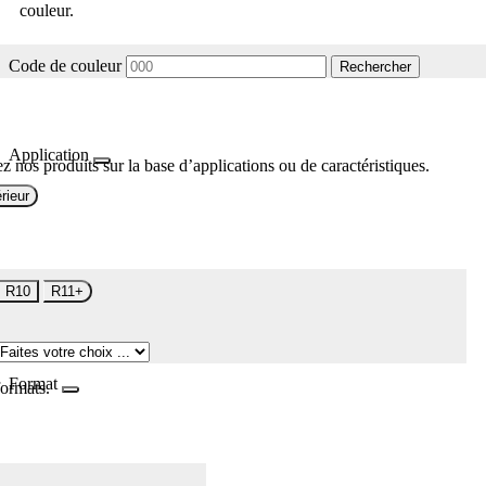
couleur.
Code de couleur
Rechercher
Application
z nos produits sur la base d’applications ou de caractéristiques.
rieur
R10
R11+
Format
formats.