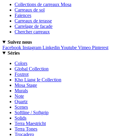
Collections de carreaux Mosa
Carreaux de sol
Faïences
Carreaux de terasse
Carrelage de facade
Chercher carreaux
Suivez nous
Facebook
Instagram
Linkedin
Youtube
Vimeo
Pinterest
Séries
Colors
Global Collection
Foxtrot
Kho Liang Ie Collection
Mosa Stage
Murals
Note
Quartz
Scenes
Softline / Softgrip
Solids
Terra Maestricht
Terra Tones
Trocadero