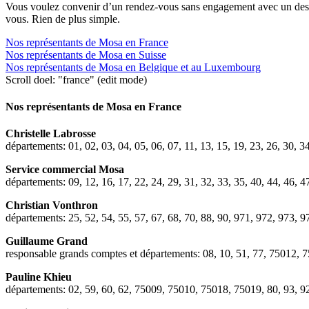
Vous voulez convenir d’un rendez-vous sans engagement avec un des c
vous. Rien de plus simple.
Nos représentants de Mosa en France
Nos représentants de Mosa en Suisse
Nos représentants de Mosa en Belgique et au Luxembourg
Scroll doel: "france" (edit mode)
Nos représentants de Mosa en France
Christelle Labrosse
départements: 01, 02, 03, 04, 05, 06, 07, 11, 13, 15, 19, 23, 26, 30, 3
Service commercial Mosa
départements: 09, 12, 16, 17, 22, 24, 29, 31, 32, 33, 35, 40, 44, 46, 47
Christian
Vonthron
départements: 25, 52, 54, 55, 57, 67, 68, 70, 88, 90, 971, 972, 973, 9
Guillaume Grand
responsable grands comptes et départements: 08, 10, 51, 77, 75012, 
Pauline Khieu
départements: 02, 59, 60, 62, 75009, 75010, 75018, 75019, 80, 93, 9