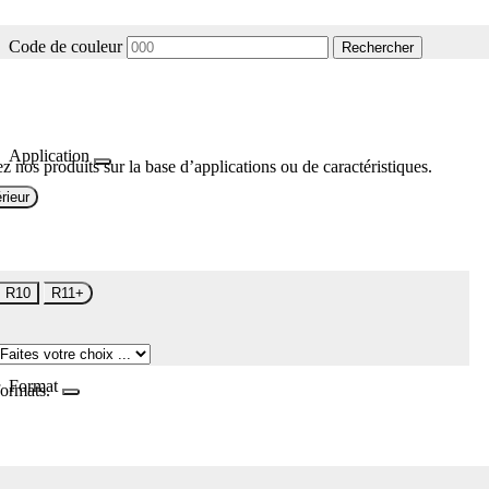
Code de couleur
Rechercher
Application
z nos produits sur la base d’applications ou de caractéristiques.
rieur
R10
R11+
Format
formats.