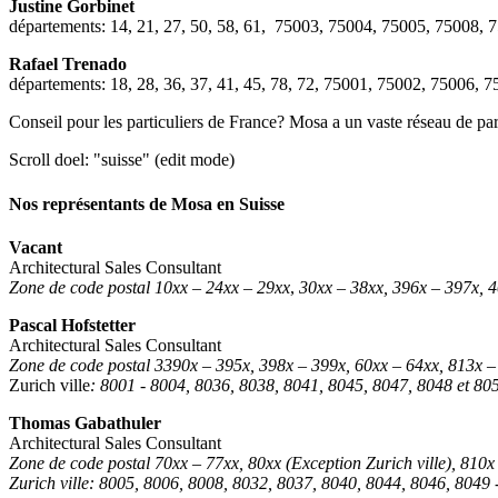
Justine Gorbinet
départements: 14, 21, 27, 50, 58, 61, 75003, 75004, 75005, 75008, 
Rafael Trenado
départements: 18, 28, 36, 37, 41, 45, 78, 72, 75001, 75002, 75006, 
Conseil pour les particuliers de France? Mosa a un vaste réseau de par
Scroll doel: "suisse" (edit mode)
Nos représentants de Mosa en Suisse
Vacant
Architectural Sales Consultant
Zone de code postal 10xx – 24xx – 29xx
,
30xx – 38xx, 396x – 397x, 4
Pascal Hofstetter
Architectural Sales Consultant
Zone de code postal 3390x – 395x, 398x – 399x, 60xx – 64xx, 813x –
Zurich ville
: 8001 - 8004, 8036, 8038, 8041, 8045, 8047, 8048 et 80
Thomas Gabathuler
Architectural Sales Consultant
Zone de code postal 70xx – 77xx, 80xx (Exception Zurich ville), 810
Zurich ville: 8005, 8006, 8008, 8032, 8037, 8040, 8044, 8046, 8049 