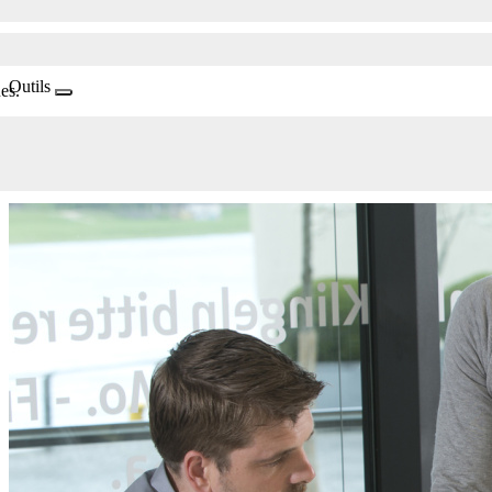
Outils
es.