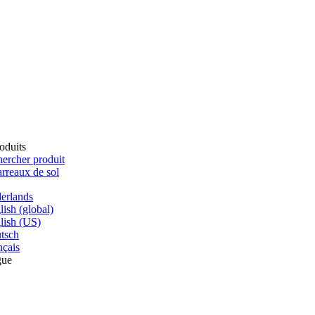
oduits
ercher produit
rreaux de sol
erlands
lish (global)
lish (US)
tsch
nçais
gue