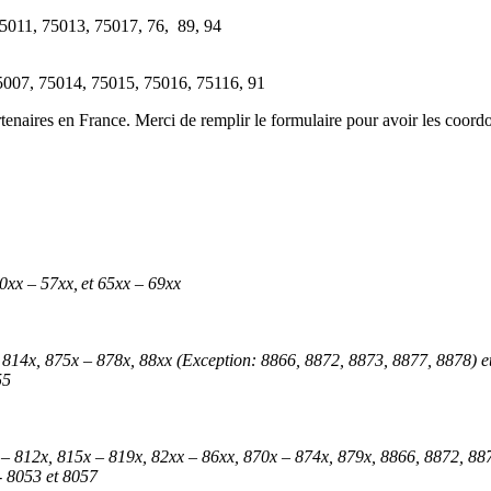
75011, 75013, 75017, 76, 89, 94
75007, 75014, 75015, 75016, 75116, 91
tenaires en France. Merci de remplir le formulaire pour avoir les coord
0xx – 57xx, et 65xx – 69xx
 814x, 875x – 878x, 88xx (Exception: 8866, 8872, 8873, 8877, 8878) e
55
x – 812x, 815x – 819x, 82xx – 86xx, 870x – 874x, 879x, 8866, 8872, 88
- 8053 et 8057