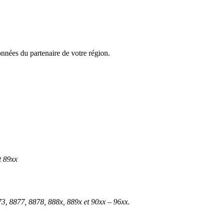
onnées du partenaire de votre région.
t 89xx
73, 8877, 8878, 888x, 889x et 90xx – 96xx.