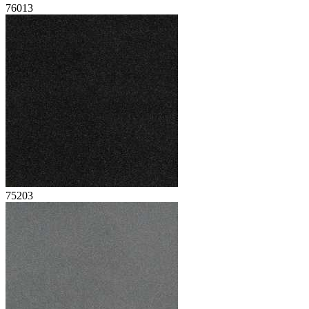
76013
75203