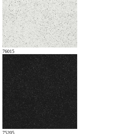
76015
75205