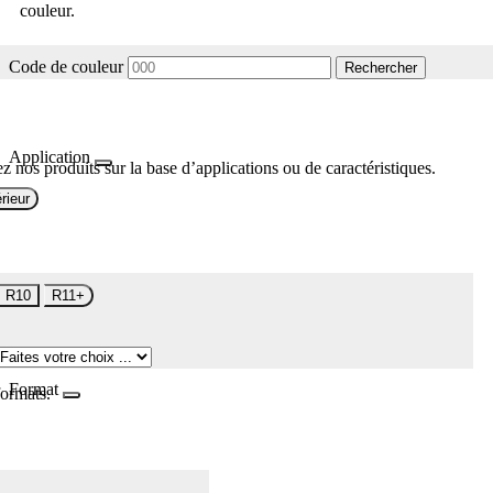
couleur.
Code de couleur
Rechercher
Application
z nos produits sur la base d’applications ou de caractéristiques.
rieur
R10
R11+
Format
formats.