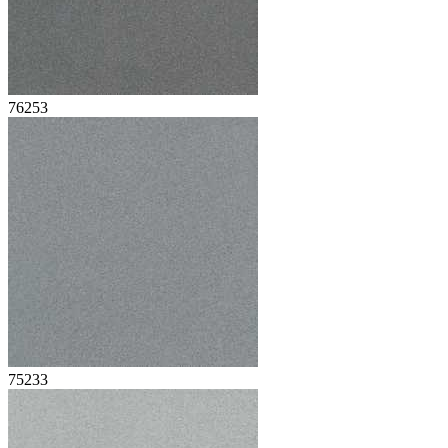
76253
75233