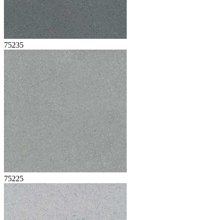
75235
75225