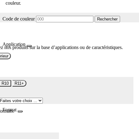
couleur.
Code de couleur
Rechercher
Application
z nos produits sur la base d’applications ou de caractéristiques.
rieur
R10
R11+
Format
formats.