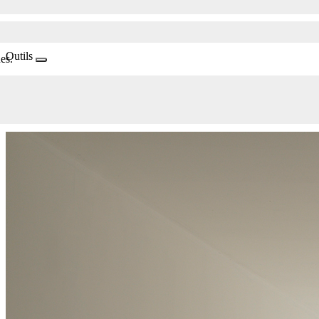
Outils
es.