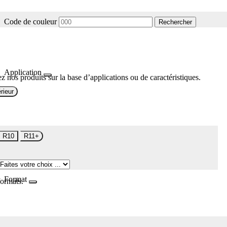
Code de couleur
Rechercher
Application
z nos produits sur la base d’applications ou de caractéristiques.
rieur
R10
R11+
Format
formats.