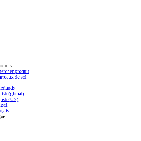
oduits
ercher produit
rreaux de sol
erlands
lish (global)
lish (US)
tsch
nçais
gue