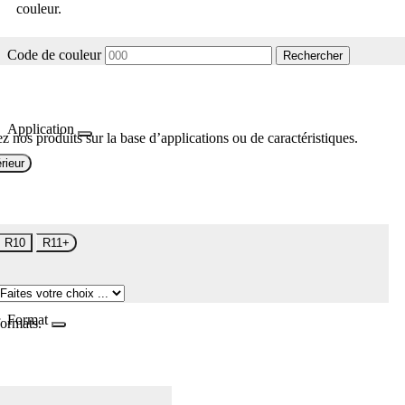
couleur.
Code de couleur
Rechercher
Application
z nos produits sur la base d’applications ou de caractéristiques.
rieur
R10
R11+
Format
formats.