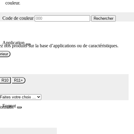
couleur.
Code de couleur
Rechercher
Application
z nos produits sur la base d’applications ou de caractéristiques.
rieur
R10
R11+
Format
formats.