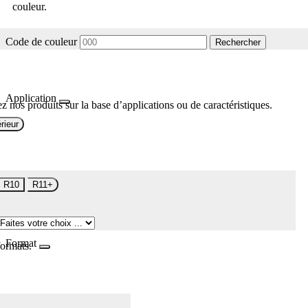
couleur.
Code de couleur
Rechercher
Application
z nos produits sur la base d’applications ou de caractéristiques.
rieur
R10
R11+
Format
formats.