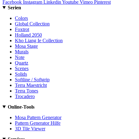
Facebook
Instagram
Linkedin
Youtube
Vimeo
Pinterest
Serien
Colors
Global Collection
Foxtrot
Holland 2050
Kho Liang Ie Collection
Mosa Stage
Murals
Note
Quartz
Scenes
Solids
Softline / Softgrip
Terra Maestricht
Terra Tones
Trocadero
Online-Tools
Mosa Pattern Generator
Pattern Generator Hilfe
3D Tile Viewer