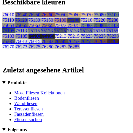
Beschikbare kleuren
76010
76240
76250
76260
75050
75060
75070
75080
75100
75110
75120
75130
75150
75180
75200
75210
75220
75230
75053
75055
75063
75065
75073
75075
75083
75085
75103
75105
75113
75115
75123
75125
75133
75135
75153
75155
75183
75185
75203
75205
75213
75215
75223
75225
75233
75235
76013
76015
76243
76245
76253
76255
76263
76265
76270
76273
76275
76280
76283
76285
Zuletzt angesehene Artikel
Produkte
Mosa Fliesen Kollektionen
Bodenfliesen
Wandfliesen
Terassenfliesen
Fassadenfliesen
Fliesen suchen
Folge uns