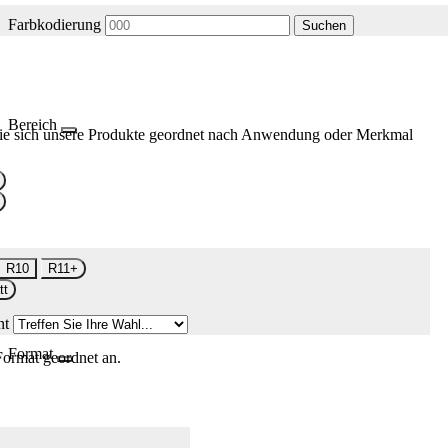
Farbkodierung
Suchen
Bereich
ie sich unsere Produkte geordnet nach Anwendung oder Merkmal
R10
R11+
tt
nt
Format
Format geordnet an.