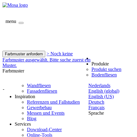
menu
> Noch keine
Farbmuster anfordern
Farbmuster ausgewählt. Bitte suche zuerst ein
Produkte
Muster.
Produkt suchen
Farbmuster
Bodenfliesen
Wandfliesen
Nederlands
-
Fassadenfliesen
English (global)
Inspiration
English (US)
Referenzen und Fallstudien
Deutsch
Gewerbebau
Français
Messen und Events
Sprache
Blog
Services
Download-Center
Online-Tools