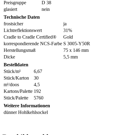
Preisgruppe
D 38
glasiert
nein
Technische Daten
frostsicher
ja
Lichtreflektionswert
31%
Cradle to Cradle Certified®
Gold
korrespondierende NCS-Farbe
S 3005-Y50R
Herstellungsmaß
75 x 146 mm
Dicke
5,5 mm
Bestelldaten
Stück/m¹
6,67
Stück/Karton
30
m¹/doos
4,5
Kartons/Palette
192
Stück/Palette
5760
Weitere Informationen
dünner Hohlkehlsockel