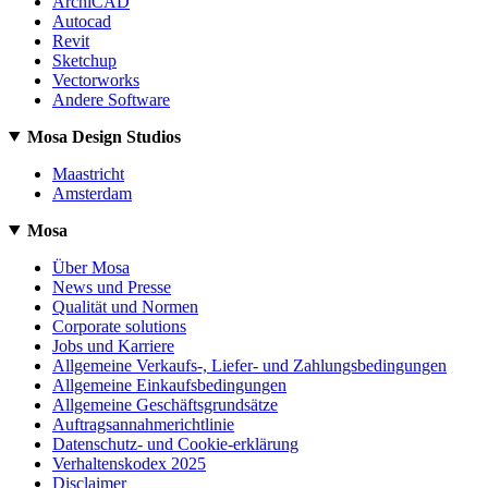
ArchiCAD
Autocad
Revit
Sketchup
Vectorworks
Andere Software
Mosa Design Studios
Maastricht
Amsterdam
Mosa
Über Mosa
News und Presse
Qualität und Normen
Corporate solutions
Jobs und Karriere
Allgemeine Verkaufs-, Liefer- und Zahlungsbedingungen
Allgemeine Einkaufsbedingungen
Allgemeine Geschäftsgrundsätze
Auftragsannahmerichtlinie
Datenschutz- und Cookie-erklärung
Verhaltenskodex 2025
Disclaimer