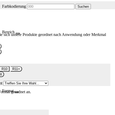
Farbkodierung
Suchen
Bereich
ie sich unsere Produkte geordnet nach Anwendung oder Merkmal
R10
R11+
tt
nt
Format
Format geordnet an.