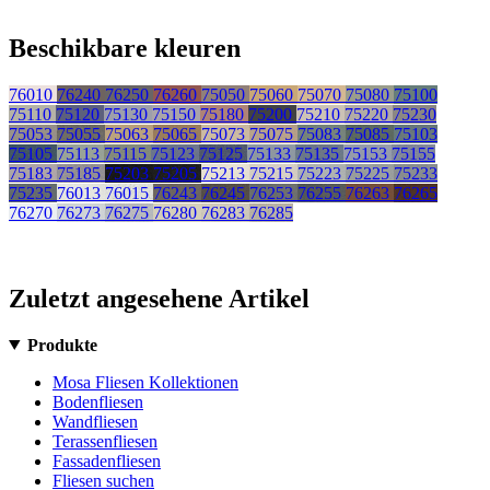
Beschikbare kleuren
76010
76240
76250
76260
75050
75060
75070
75080
75100
75110
75120
75130
75150
75180
75200
75210
75220
75230
75053
75055
75063
75065
75073
75075
75083
75085
75103
75105
75113
75115
75123
75125
75133
75135
75153
75155
75183
75185
75203
75205
75213
75215
75223
75225
75233
75235
76013
76015
76243
76245
76253
76255
76263
76265
76270
76273
76275
76280
76283
76285
Zuletzt angesehene Artikel
Produkte
Mosa Fliesen Kollektionen
Bodenfliesen
Wandfliesen
Terassenfliesen
Fassadenfliesen
Fliesen suchen