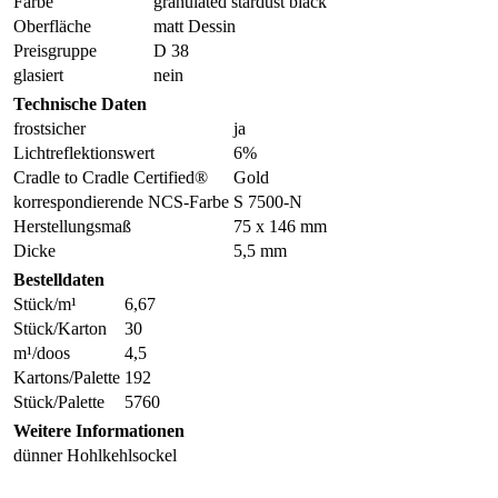
Farbe
granulated stardust black
Oberfläche
matt Dessin
Preisgruppe
D 38
glasiert
nein
Technische Daten
frostsicher
ja
Lichtreflektionswert
6%
Cradle to Cradle Certified®
Gold
korrespondierende NCS-Farbe
S 7500-N
Herstellungsmaß
75 x 146 mm
Dicke
5,5 mm
Bestelldaten
Stück/m¹
6,67
Stück/Karton
30
m¹/doos
4,5
Kartons/Palette
192
Stück/Palette
5760
Weitere Informationen
dünner Hohlkehlsockel