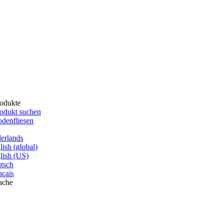
odukte
odukt suchen
denfliesen
erlands
lish (global)
lish (US)
tsch
nçais
ache