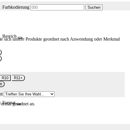
Farbkodierung
Suchen
Bereich
ie sich unsere Produkte geordnet nach Anwendung oder Merkmal
R10
R11+
tt
nt
Format
Format geordnet an.