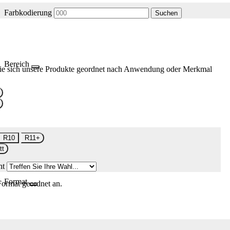
Farbkodierung
Suchen
Bereich
ie sich unsere Produkte geordnet nach Anwendung oder Merkmal
R10
R11+
tt
nt
Format
Format geordnet an.