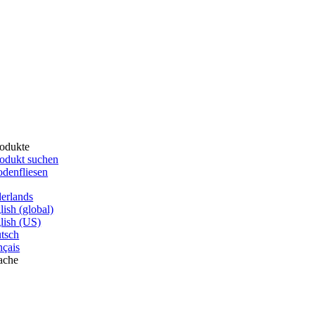
odukte
odukt suchen
denfliesen
erlands
lish (global)
lish (US)
tsch
nçais
ache