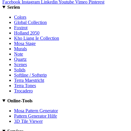
Facebook
Instagram
Linkedin
Youtube
Vimeo
Pinterest
Serien
Colors
Global Collection
Foxtrot
Holland 2050
Kho Liang Ie Collection
Mosa Stage
Murals
Note
Quartz
Scenes
Solids
Softline / Softgrip
Terra Maestricht
Terra Tones
Trocadero
Online-Tools
Mosa Pattern Generator
Pattern Generator Hilfe
3D Tile Viewer