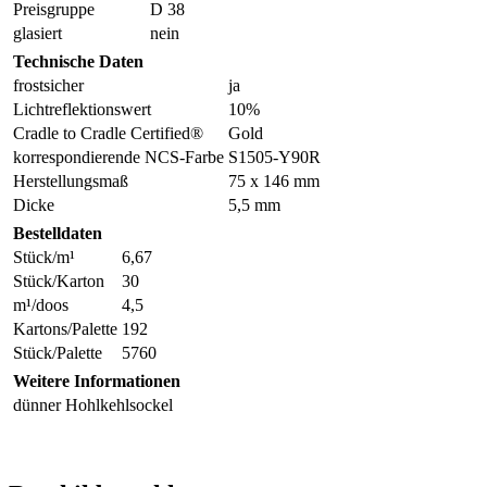
Preisgruppe
D 38
glasiert
nein
Technische Daten
frostsicher
ja
Lichtreflektionswert
10%
Cradle to Cradle Certified®
Gold
korrespondierende NCS-Farbe
S1505-Y90R
Herstellungsmaß
75 x 146 mm
Dicke
5,5 mm
Bestelldaten
Stück/m¹
6,67
Stück/Karton
30
m¹/doos
4,5
Kartons/Palette
192
Stück/Palette
5760
Weitere Informationen
dünner Hohlkehlsockel