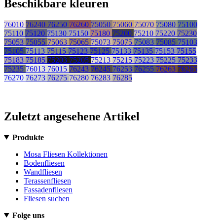
Beschikbare kleuren
76010
76240
76250
76260
75050
75060
75070
75080
75100
75110
75120
75130
75150
75180
75200
75210
75220
75230
75053
75055
75063
75065
75073
75075
75083
75085
75103
75105
75113
75115
75123
75125
75133
75135
75153
75155
75183
75185
75203
75205
75213
75215
75223
75225
75233
75235
76013
76015
76243
76245
76253
76255
76263
76265
76270
76273
76275
76280
76283
76285
Zuletzt angesehene Artikel
Produkte
Mosa Fliesen Kollektionen
Bodenfliesen
Wandfliesen
Terassenfliesen
Fassadenfliesen
Fliesen suchen
Folge uns