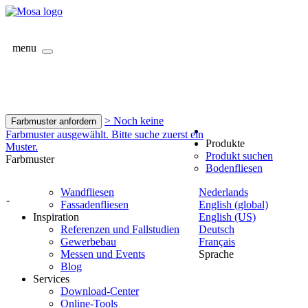
menu
> Noch keine
Farbmuster anfordern
Farbmuster ausgewählt. Bitte suche zuerst ein
Produkte
Muster.
Produkt suchen
Farbmuster
Bodenfliesen
Wandfliesen
Nederlands
-
Fassadenfliesen
English (global)
Inspiration
English (US)
Referenzen und Fallstudien
Deutsch
Gewerbebau
Français
Messen und Events
Sprache
Blog
Services
Download-Center
Online-Tools