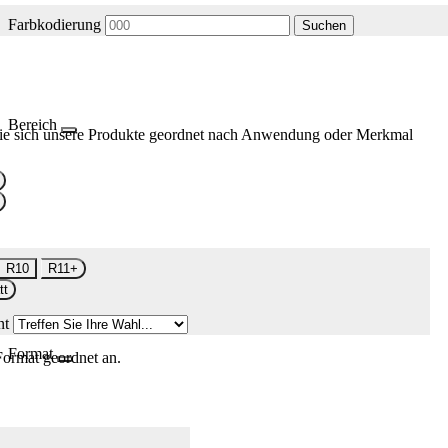
Farbkodierung
Suchen
Bereich
ie sich unsere Produkte geordnet nach Anwendung oder Merkmal
R10
R11+
tt
nt
Format
Format geordnet an.