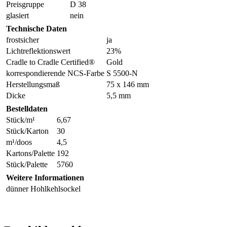
Preisgruppe
D 38
glasiert
nein
Technische Daten
frostsicher
ja
Lichtreflektionswert
23%
Cradle to Cradle Certified®
Gold
korrespondierende NCS-Farbe
S 5500-N
Herstellungsmaß
75 x 146 mm
Dicke
5,5 mm
Bestelldaten
Stück/m¹
6,67
Stück/Karton
30
m¹/doos
4,5
Kartons/Palette
192
Stück/Palette
5760
Weitere Informationen
dünner Hohlkehlsockel