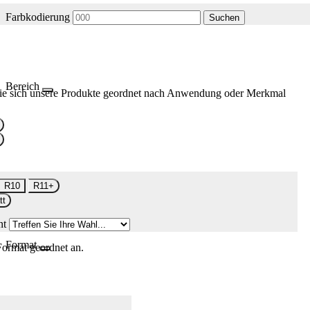
Farbkodierung
Suchen
Bereich
ie sich unsere Produkte geordnet nach Anwendung oder Merkmal
R10
R11+
tt
nt
Format
Format geordnet an.