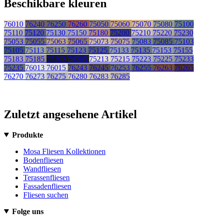
Beschikbare kleuren
76010
76240
76250
76260
75050
75060
75070
75080
75100
75110
75120
75130
75150
75180
75200
75210
75220
75230
75053
75055
75063
75065
75073
75075
75083
75085
75103
75105
75113
75115
75123
75125
75133
75135
75153
75155
75183
75185
75203
75205
75213
75215
75223
75225
75233
75235
76013
76015
76243
76245
76253
76255
76263
76265
76270
76273
76275
76280
76283
76285
Zuletzt angesehene Artikel
Produkte
Mosa Fliesen Kollektionen
Bodenfliesen
Wandfliesen
Terassenfliesen
Fassadenfliesen
Fliesen suchen
Folge uns