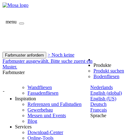
menu
> Noch keine
Farbmuster anfordern
Farbmuster ausgewählt. Bitte suche zuerst ein
Produkte
Muster.
Produkt suchen
Farbmuster
Bodenfliesen
Wandfliesen
Nederlands
-
Fassadenfliesen
English (global)
Inspiration
English (US)
Referenzen und Fallstudien
Deutsch
Gewerbebau
Français
Messen und Events
Sprache
Blog
Services
Download-Center
Online-Tools