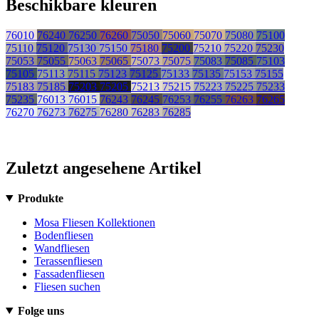
Beschikbare kleuren
76010
76240
76250
76260
75050
75060
75070
75080
75100
75110
75120
75130
75150
75180
75200
75210
75220
75230
75053
75055
75063
75065
75073
75075
75083
75085
75103
75105
75113
75115
75123
75125
75133
75135
75153
75155
75183
75185
75203
75205
75213
75215
75223
75225
75233
75235
76013
76015
76243
76245
76253
76255
76263
76265
76270
76273
76275
76280
76283
76285
Zuletzt angesehene Artikel
Produkte
Mosa Fliesen Kollektionen
Bodenfliesen
Wandfliesen
Terassenfliesen
Fassadenfliesen
Fliesen suchen
Folge uns