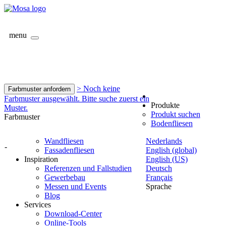
menu
> Noch keine
Farbmuster anfordern
Farbmuster ausgewählt. Bitte suche zuerst ein
Produkte
Muster.
Produkt suchen
Farbmuster
Bodenfliesen
Wandfliesen
Nederlands
-
Fassadenfliesen
English (global)
Inspiration
English (US)
Referenzen und Fallstudien
Deutsch
Gewerbebau
Français
Messen und Events
Sprache
Blog
Services
Download-Center
Online-Tools