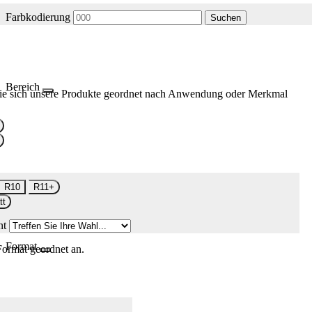
Farbkodierung
Suchen
Bereich
ie sich unsere Produkte geordnet nach Anwendung oder Merkmal
R10
R11+
tt
nt
Format
Format geordnet an.