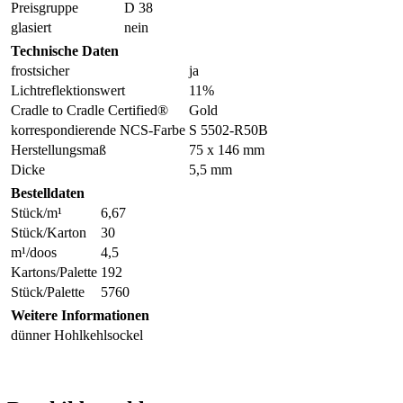
Preisgruppe
D 38
glasiert
nein
Technische Daten
frostsicher
ja
Lichtreflektionswert
11%
Cradle to Cradle Certified®
Gold
korrespondierende NCS-Farbe
S 5502-R50B
Herstellungsmaß
75 x 146 mm
Dicke
5,5 mm
Bestelldaten
Stück/m¹
6,67
Stück/Karton
30
m¹/doos
4,5
Kartons/Palette
192
Stück/Palette
5760
Weitere Informationen
dünner Hohlkehlsockel