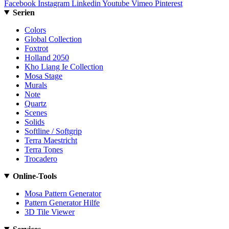
Facebook
Instagram
Linkedin
Youtube
Vimeo
Pinterest
Serien
Colors
Global Collection
Foxtrot
Holland 2050
Kho Liang Ie Collection
Mosa Stage
Murals
Note
Quartz
Scenes
Solids
Softline / Softgrip
Terra Maestricht
Terra Tones
Trocadero
Online-Tools
Mosa Pattern Generator
Pattern Generator Hilfe
3D Tile Viewer