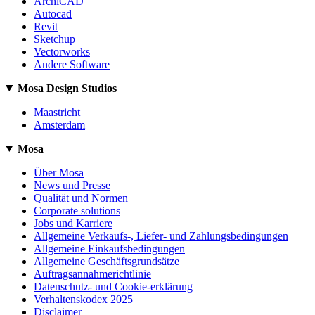
ArchiCAD
Autocad
Revit
Sketchup
Vectorworks
Andere Software
Mosa Design Studios
Maastricht
Amsterdam
Mosa
Über Mosa
News und Presse
Qualität und Normen
Corporate solutions
Jobs und Karriere
Allgemeine Verkaufs-, Liefer- und Zahlungsbedingungen
Allgemeine Einkaufsbedingungen
Allgemeine Geschäftsgrundsätze
Auftragsannahmerichtlinie
Datenschutz- und Cookie-erklärung
Verhaltenskodex 2025
Disclaimer