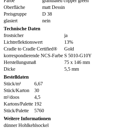
Farbe
granulated copper green
Oberfläche
matt Dessin
Preisgruppe
D 38
glasiert
nein
Technische Daten
frostsicher
ja
Lichtreflektionswert
13%
Cradle to Cradle Certified®
Gold
korrespondierende NCS-Farbe
S 5010-G10Y
Herstellungsmaß
75 x 146 mm
Dicke
5,5 mm
Bestelldaten
Stück/m¹
6,67
Stück/Karton
30
m¹/doos
4,5
Kartons/Palette
192
Stück/Palette
5760
Weitere Informationen
dünner Hohlkehlsockel