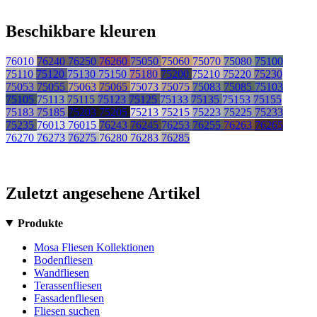
Beschikbare kleuren
76010
76240
76250
76260
75050
75060
75070
75080
75100
75110
75120
75130
75150
75180
75200
75210
75220
75230
75053
75055
75063
75065
75073
75075
75083
75085
75103
75105
75113
75115
75123
75125
75133
75135
75153
75155
75183
75185
75203
75205
75213
75215
75223
75225
75233
75235
76013
76015
76243
76245
76253
76255
76263
76265
76270
76273
76275
76280
76283
76285
Zuletzt angesehene Artikel
Produkte
Mosa Fliesen Kollektionen
Bodenfliesen
Wandfliesen
Terassenfliesen
Fassadenfliesen
Fliesen suchen