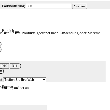
Farbkodierung
Suchen
Bereich
ie sich unsere Produkte geordnet nach Anwendung oder Merkmal
R10
R11+
tt
nt
Format
Format geordnet an.