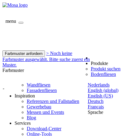
menu
> Noch keine
Farbmuster anfordern
Farbmuster ausgewählt. Bitte suche zuerst ein
Produkte
Muster.
Produkt suchen
Farbmuster
Bodenfliesen
Wandfliesen
Nederlands
-
Fassadenfliesen
English (global)
Inspiration
English (US)
Referenzen und Fallstudien
Deutsch
Gewerbebau
Français
Messen und Events
Sprache
Blog
Services
Download-Center
Online-Tools