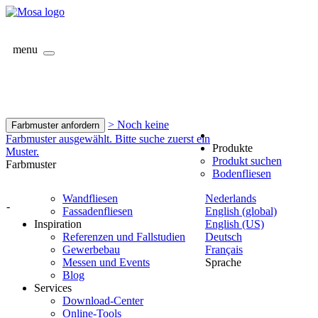
menu
> Noch keine
Farbmuster anfordern
Farbmuster ausgewählt. Bitte suche zuerst ein
Produkte
Muster.
Produkt suchen
Farbmuster
Bodenfliesen
Wandfliesen
Nederlands
-
Fassadenfliesen
English (global)
Inspiration
English (US)
Referenzen und Fallstudien
Deutsch
Gewerbebau
Français
Messen und Events
Sprache
Blog
Services
Download-Center
Online-Tools