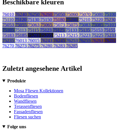
Beschikbare kleuren
76010
76240
76250
76260
75050
75060
75070
75080
75100
75110
75120
75130
75150
75180
75200
75210
75220
75230
75053
75055
75063
75065
75073
75075
75083
75085
75103
75105
75113
75115
75123
75125
75133
75135
75153
75155
75183
75185
75203
75205
75213
75215
75223
75225
75233
75235
76013
76015
76243
76245
76253
76255
76263
76265
76270
76273
76275
76280
76283
76285
Zuletzt angesehene Artikel
Produkte
Mosa Fliesen Kollektionen
Bodenfliesen
Wandfliesen
Terassenfliesen
Fassadenfliesen
Fliesen suchen
Folge uns