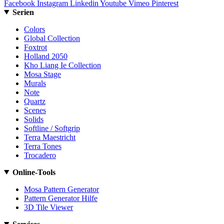
Facebook
Instagram
Linkedin
Youtube
Vimeo
Pinterest
Serien
Colors
Global Collection
Foxtrot
Holland 2050
Kho Liang Ie Collection
Mosa Stage
Murals
Note
Quartz
Scenes
Solids
Softline / Softgrip
Terra Maestricht
Terra Tones
Trocadero
Online-Tools
Mosa Pattern Generator
Pattern Generator Hilfe
3D Tile Viewer