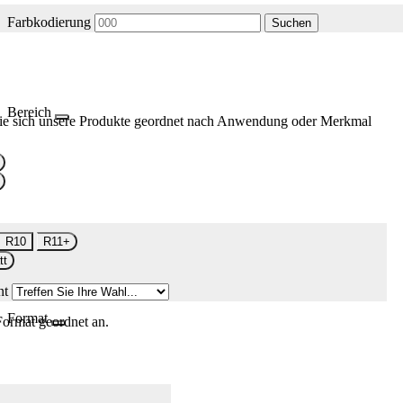
Farbkodierung
Suchen
Bereich
ie sich unsere Produkte geordnet nach Anwendung oder Merkmal
R10
R11+
tt
nt
Format
Format geordnet an.