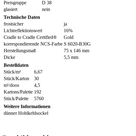
Preisgruppe
D 38
glasiert
nein
Technische Daten
frostsicher
ja
Lichtreflektionswert
16%
Cradle to Cradle Certified®
Gold
korrespondierende NCS-Farbe
S 6020-B30G
Herstellungsmaß
75 x 146 mm
Dicke
5,5 mm
Bestelldaten
Stück/m¹
6,67
Stück/Karton
30
m¹/doos
4,5
Kartons/Palette
192
Stück/Palette
5760
Weitere Informationen
dünner Hohlkehlsockel