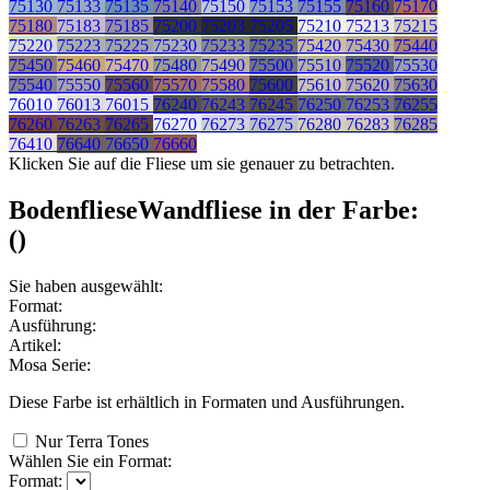
75130
75133
75135
75140
75150
75153
75155
75160
75170
75180
75183
75185
75200
75203
75205
75210
75213
75215
75220
75223
75225
75230
75233
75235
75420
75430
75440
75450
75460
75470
75480
75490
75500
75510
75520
75530
75540
75550
75560
75570
75580
75600
75610
75620
75630
76010
76013
76015
76240
76243
76245
76250
76253
76255
76260
76263
76265
76270
76273
76275
76280
76283
76285
76410
76640
76650
76660
Klicken Sie auf die Fliese um sie genauer zu betrachten.
Bodenfliese
Wandfliese
in der Farbe:
(
)
Sie haben ausgewählt:
Format:
Ausführung:
Artikel:
Mosa Serie:
Diese Farbe ist erhältlich in
Formaten und
Ausführungen.
Nur Terra Tones
Wählen Sie ein Format:
Format: