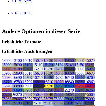
> 15 x 15 cm
> 10 x 10 cm
Andere Optionen in dieser Serie
Erhältliche Formate
Erhältliche Ausführungen
13000
13100
15010
15020
15030
15040
15050
15060
15070
15080
15090
15100
15110
15120
15130
15140
15150
15160
15170
15180
15200
15210
15220
15230
15240
15800
15970
15980
15990
16610
16620
16630
16640
16650
16660
16670
16680
16690
16700
16710
16720
16730
16740
16750
16760
16770
16780
16790
16800
16810
16820
16840
16850
16860
16870
16880
16900
16910
16920
16930
16940
16950
16970
16980
16990
17900
25240
25250
25260
25270
26240
26250
26260
26270
75020
75030
75040
75050
75053
75055
75060
75063
75065
75070
75073
75075
75080
75083
75085
75090
75100
75103
75105
75110
75113
75115
75120
75123
75125