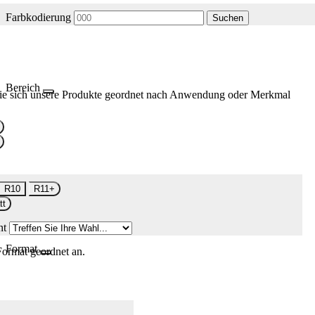
Farbkodierung
Suchen
Bereich
ie sich unsere Produkte geordnet nach Anwendung oder Merkmal
R10
R11+
tt
nt
Format
Format geordnet an.