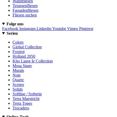
Wandfliesen
Terassenfliesen
Fassadenfliesen
Fliesen suchen
Folge uns
Facebook
Instagram
Linkedin
Youtube
Vimeo
Pinterest
Serien
Colors
Global Collection
Foxtrot
Holland 2050
Kho Liang Ie Collection
Mosa Stage
Murals
Note
Quartz
Scenes
Solids
Softline / Softgrip
Terra Maestricht
Terra Tones
Trocadero
Online-Tools