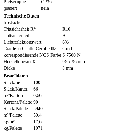
Preisgruppe
CP36
glasiert
nein
Technische Daten
frostsicher
ja
Trittsicherheit R*
R10
Trittsicherheit
A
Lichtreflektionswert
6%
Cradle to Cradle Certified®
Gold
korrespondierende NCS-Farbe
S 7500-N
Herstellungsmaß
96 x 96 mm
Dicke
8 mm
Bestelldaten
Stück/m²
100
Stück/Karton
66
m²/Karton
0,66
Kartons/Palette
90
Stück/Palette
5940
m²/Palette
59,4
kg/m²
17,6
kg/Palette
1071