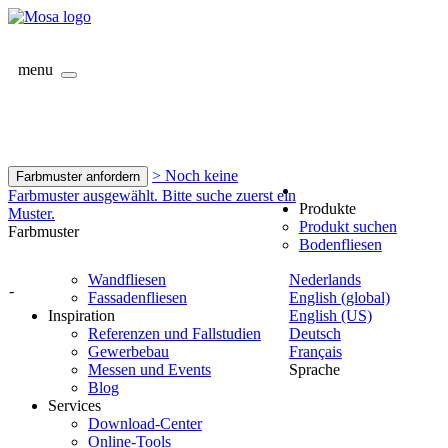
menu
> Noch keine
Farbmuster anfordern
Farbmuster ausgewählt. Bitte suche zuerst ein
Produkte
Muster.
Produkt suchen
Farbmuster
Bodenfliesen
Wandfliesen
Nederlands
-
Fassadenfliesen
English (global)
Inspiration
English (US)
Referenzen und Fallstudien
Deutsch
Gewerbebau
Français
Messen und Events
Sprache
Blog
Services
Download-Center
Online-Tools