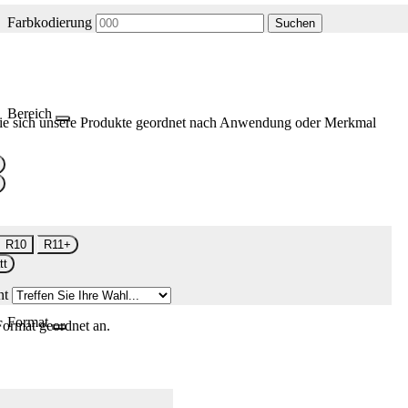
Farbkodierung
Suchen
Bereich
ie sich unsere Produkte geordnet nach Anwendung oder Merkmal
R10
R11+
tt
nt
Format
Format geordnet an.