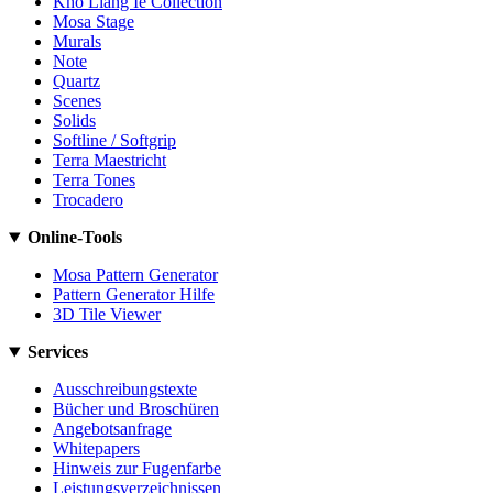
Kho Liang Ie Collection
Mosa Stage
Murals
Note
Quartz
Scenes
Solids
Softline / Softgrip
Terra Maestricht
Terra Tones
Trocadero
Online-Tools
Mosa Pattern Generator
Pattern Generator Hilfe
3D Tile Viewer
Services
Ausschreibungstexte
Bücher und Broschüren
Angebotsanfrage
Whitepapers
Hinweis zur Fugenfarbe
Leistungsverzeichnissen