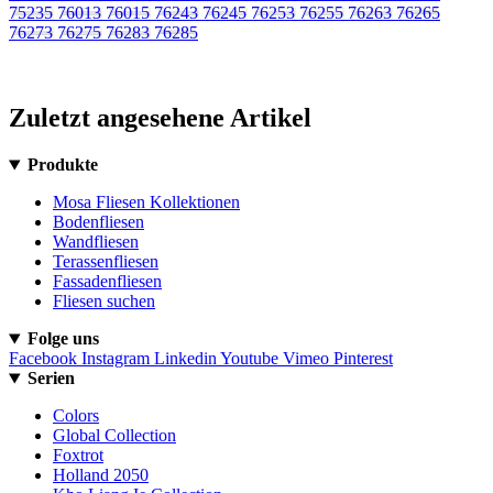
75235
76013
76015
76243
76245
76253
76255
76263
76265
76273
76275
76283
76285
Zuletzt angesehene Artikel
Produkte
Mosa Fliesen Kollektionen
Bodenfliesen
Wandfliesen
Terassenfliesen
Fassadenfliesen
Fliesen suchen
Folge uns
Facebook
Instagram
Linkedin
Youtube
Vimeo
Pinterest
Serien
Colors
Global Collection
Foxtrot
Holland 2050