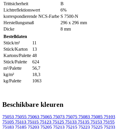
Trittsicherheit
B
Lichtreflektionswert
6%
korrespondierende NCS-Farbe
S 7500-N
Herstellungsmaß
296 x 296 mm
Dicke
8 mm
Bestelldaten
Stück/m²
11
Stück/Karton
13
Kartons/Palette
48
Stück/Palette
624
m²/Palette
56,7
kg/m²
18,3
kg/Palette
1063
Beschikbare kleuren
75053
75055
75063
75065
75073
75075
75083
75085
75103
75105
75113
75115
75123
75125
75133
75135
75153
75155
75183
75185
75203
75205
75213
75215
75223
75225
75233