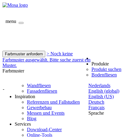
menu
> Noch keine
Farbmuster anfordern
Farbmuster ausgewählt. Bitte suche zuerst ein
Produkte
Muster.
Produkt suchen
Farbmuster
Bodenfliesen
Wandfliesen
Nederlands
-
Fassadenfliesen
English (global)
Inspiration
English (US)
Referenzen und Fallstudien
Deutsch
Gewerbebau
Français
Messen und Events
Sprache
Blog
Services
Download-Center
Online-Tools