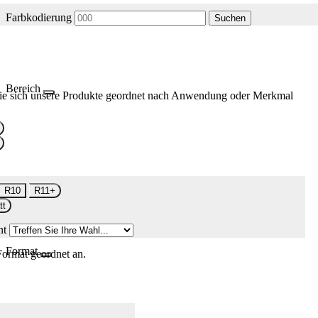
Farbkodierung
Suchen
Bereich
ie sich unsere Produkte geordnet nach Anwendung oder Merkmal
R10
R11+
tt
nt
Format
Format geordnet an.