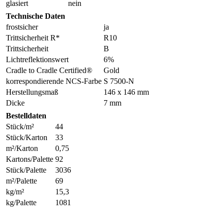
glasiert
nein
Technische Daten
frostsicher
ja
Trittsicherheit R*
R10
Trittsicherheit
B
Lichtreflektionswert
6%
Cradle to Cradle Certified®
Gold
korrespondierende NCS-Farbe
S 7500-N
Herstellungsmaß
146 x 146 mm
Dicke
7 mm
Bestelldaten
Stück/m²
44
Stück/Karton
33
m²/Karton
0,75
Kartons/Palette
92
Stück/Palette
3036
m²/Palette
69
kg/m²
15,3
kg/Palette
1081