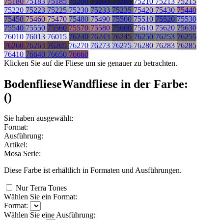
75180
75183
75185
75200
75203
75205
75210
75213
75215
75220
75223
75225
75230
75233
75235
75420
75430
75440
75450
75460
75470
75480
75490
75500
75510
75520
75530
75540
75550
75560
75570
75580
75600
75610
75620
75630
76010
76013
76015
76240
76243
76245
76250
76253
76255
76260
76263
76265
76270
76273
76275
76280
76283
76285
76410
76640
76650
76660
Klicken Sie auf die Fliese um sie genauer zu betrachten.
Bodenfliese
Wandfliese
in der Farbe:
(
)
Sie haben ausgewählt:
Format:
Ausführung:
Artikel:
Mosa Serie:
Diese Farbe ist erhältlich in
Formaten und
Ausführungen.
Nur Terra Tones
Wählen Sie ein Format:
Format:
Wählen Sie eine Ausführung: