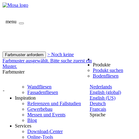
menu
> Noch keine
Farbmuster anfordern
Farbmuster ausgewählt. Bitte suche zuerst ein
Produkte
Muster.
Produkt suchen
Farbmuster
Bodenfliesen
Wandfliesen
Nederlands
-
Fassadenfliesen
English (global)
Inspiration
English (US)
Referenzen und Fallstudien
Deutsch
Gewerbebau
Français
Messen und Events
Sprache
Blog
Services
Download-Center
Online-Tools