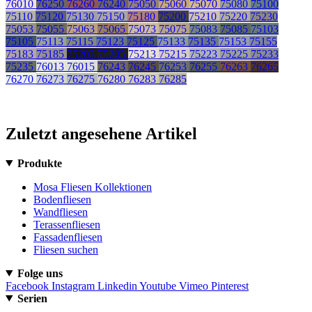
76010
76250
76260
76240
75050
75060
75070
75080
75100
75110
75120
75130
75150
75180
75200
75210
75220
75230
75053
75055
75063
75065
75073
75075
75083
75085
75103
75105
75113
75115
75123
75125
75133
75135
75153
75155
75183
75185
75203
75205
75213
75215
75223
75225
75233
75235
76013
76015
76243
76245
76253
76255
76263
76265
76270
76273
76275
76280
76283
76285
Zuletzt angesehene Artikel
Produkte
Mosa Fliesen Kollektionen
Bodenfliesen
Wandfliesen
Terassenfliesen
Fassadenfliesen
Fliesen suchen
Folge uns
Facebook
Instagram
Linkedin
Youtube
Vimeo
Pinterest
Serien