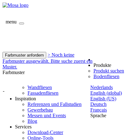
menu
> Noch keine
Farbmuster anfordern
Farbmuster ausgewählt. Bitte suche zuerst ein
Produkte
Muster.
Produkt suchen
Farbmuster
Bodenfliesen
Wandfliesen
Nederlands
-
Fassadenfliesen
English (global)
Inspiration
English (US)
Referenzen und Fallstudien
Deutsch
Gewerbebau
Français
Messen und Events
Sprache
Blog
Services
Download-Center
Online-Tools