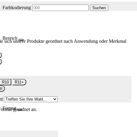
Farbkodierung
Suchen
Bereich
ie sich unsere Produkte geordnet nach Anwendung oder Merkmal
R10
R11+
tt
nt
Format
Format geordnet an.