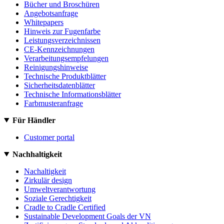
Bücher und Broschüren
Angebotsanfrage
Whitepapers
Hinweis zur Fugenfarbe
Leistungsverzeichnissen
CE-Kennzeichnungen
Verarbeitungsempfelungen
Reinigungshinweise
Technische Produktblätter
Sicherheitsdatenblätter
Technische Informationsblätter
Farbmusteranfrage
Für Händler
Customer portal
Nachhaltigkeit
Nachaltigkeit
Zirkulär design
Umweltverantwortung
Soziale Gerechtigkeit
Cradle to Cradle Certified
Sustainable Development Goals der VN