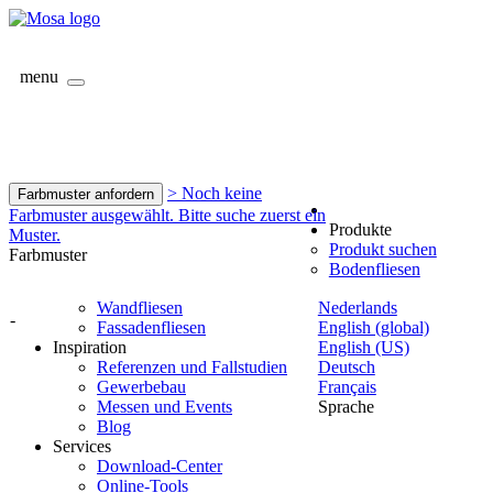
menu
> Noch keine
Farbmuster anfordern
Farbmuster ausgewählt. Bitte suche zuerst ein
Produkte
Muster.
Produkt suchen
Farbmuster
Bodenfliesen
Wandfliesen
Nederlands
-
Fassadenfliesen
English (global)
Inspiration
English (US)
Referenzen und Fallstudien
Deutsch
Gewerbebau
Français
Messen und Events
Sprache
Blog
Services
Download-Center
Online-Tools