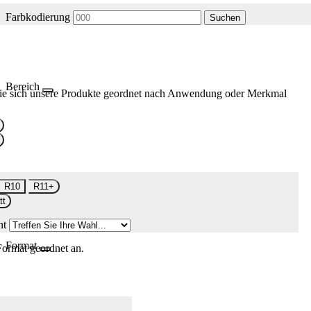
Farbkodierung
Suchen
Bereich
ie sich unsere Produkte geordnet nach Anwendung oder Merkmal
R10
R11+
tt
nt
Format
Format geordnet an.