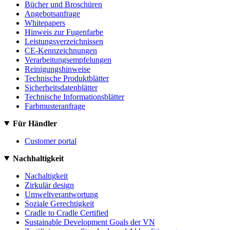
Bücher und Broschüren
Angebotsanfrage
Whitepapers
Hinweis zur Fugenfarbe
Leistungsverzeichnissen
CE-Kennzeichnungen
Verarbeitungsempfelungen
Reinigungshinweise
Technische Produktblätter
Sicherheitsdatenblätter
Technische Informationsblätter
Farbmusteranfrage
Für Händler
Customer portal
Nachhaltigkeit
Nachaltigkeit
Zirkulär design
Umweltverantwortung
Soziale Gerechtigkeit
Cradle to Cradle Certified
Sustainable Development Goals der VN