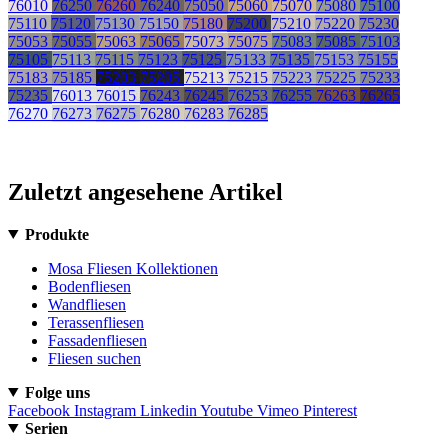
76010
76250
76260
76240
75050
75060
75070
75080
75100
75110
75120
75130
75150
75180
75200
75210
75220
75230
75053
75055
75063
75065
75073
75075
75083
75085
75103
75105
75113
75115
75123
75125
75133
75135
75153
75155
75183
75185
75203
75205
75213
75215
75223
75225
75233
75235
76013
76015
76243
76245
76253
76255
76263
76265
76270
76273
76275
76280
76283
76285
Zuletzt angesehene Artikel
Produkte
Mosa Fliesen Kollektionen
Bodenfliesen
Wandfliesen
Terassenfliesen
Fassadenfliesen
Fliesen suchen
Folge uns
Facebook
Instagram
Linkedin
Youtube
Vimeo
Pinterest
Serien