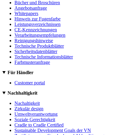
Bücher und Broschüren
Angebotsanfrage
Whitepapers
Hinweis zur Fugenfarbe
Leistungsverzeichnissen
CE-Kennzeichnungen
Verarbeitungsempfelungen
Reinigungshinweise
Technische Produktblätter
Sicherheitsdatenblätter
Technische Informationsblätter
Farbmusteranfrage
Für Händler
Customer portal
Nachhaltigkeit
Nachaltigkeit
Zirkulär design
Umweltverantwortung
Soziale Gerechtigkeit
Cradle to Cradle Certified
Sustainable Development Goals der VN