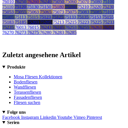
76010
76250
76260
76240
75050
75060
75070
75080
75100
75110
75120
75130
75150
75180
75200
75210
75220
75230
75053
75055
75063
75065
75073
75075
75083
75085
75103
75105
75113
75115
75123
75125
75133
75135
75153
75155
75183
75185
75203
75205
75213
75215
75223
75225
75233
75235
76013
76015
76243
76245
76253
76255
76263
76265
76270
76273
76275
76280
76283
76285
Zuletzt angesehene Artikel
Produkte
Mosa Fliesen Kollektionen
Bodenfliesen
Wandfliesen
Terassenfliesen
Fassadenfliesen
Fliesen suchen
Folge uns
Facebook
Instagram
Linkedin
Youtube
Vimeo
Pinterest
Serien