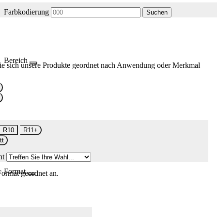
Farbkodierung
Suchen
Bereich
ie sich unsere Produkte geordnet nach Anwendung oder Merkmal
R10
R11+
tt
nt
Format
Format geordnet an.