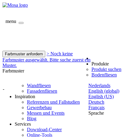
menu
> Noch keine
Farbmuster anfordern
Farbmuster ausgewählt. Bitte suche zuerst ein
Produkte
Muster.
Produkt suchen
Farbmuster
Bodenfliesen
Wandfliesen
Nederlands
-
Fassadenfliesen
English (global)
Inspiration
English (US)
Referenzen und Fallstudien
Deutsch
Gewerbebau
Français
Messen und Events
Sprache
Blog
Services
Download-Center
Online-Tools