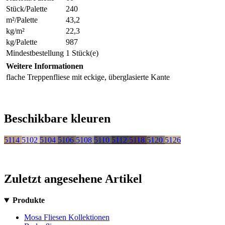
Stück/Palette
240
m²/Palette
43,2
kg/m²
22,3
kg/Palette
987
Mindestbestellung
1 Stück(e)
Weitere Informationen
flache Treppenfliese mit eckige, überglasierte Kante
Beschikbare kleuren
5114
5102
5104
5106
5108
5110
5112
5118
5120
5126
Zuletzt angesehene Artikel
Produkte
Mosa Fliesen Kollektionen