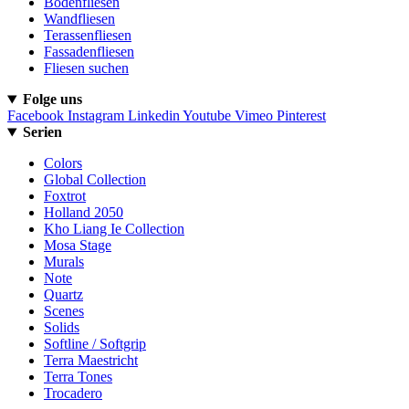
Bodenfliesen
Wandfliesen
Terassenfliesen
Fassadenfliesen
Fliesen suchen
Folge uns
Facebook
Instagram
Linkedin
Youtube
Vimeo
Pinterest
Serien
Colors
Global Collection
Foxtrot
Holland 2050
Kho Liang Ie Collection
Mosa Stage
Murals
Note
Quartz
Scenes
Solids
Softline / Softgrip
Terra Maestricht
Terra Tones
Trocadero