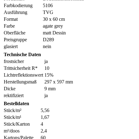
Farbkodierung
5106
Ausführung
TVG
Format
30 x 60 cm
Farbe
agate grey
Oberfläche
matt Dessin
Preisgruppe
D289
glasiert
nein
Technische Daten
frostsicher
ja
Trittsicherheit R*
10
Lichtreflektionswert
15%
Herstellungsmaß
297 x 597 mm
Dicke
9 mm
rektifiziert
ja
Bestelldaten
Stück/m²
5,56
Stück/m¹
1,67
Stück/Karton
4
m¹/doos
2,4
Kartons/Palette
60