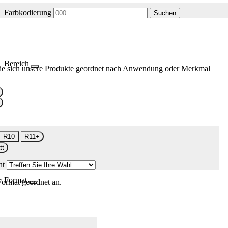
Farbkodierung
Suchen
Bereich
ie sich unsere Produkte geordnet nach Anwendung oder Merkmal
R10
R11+
tt
nt
Format
Format geordnet an.