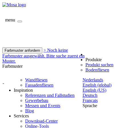
menu
> Noch keine
Farbmuster anfordern
Farbmuster ausgewählt. Bitte suche zuerst ein
Produkte
Muster.
Produkt suchen
Farbmuster
Bodenfliesen
Wandfliesen
Nederlands
-
Fassadenfliesen
English (global)
Inspiration
English (US)
Referenzen und Fallstudien
Deutsch
Gewerbebau
Français
Messen und Events
Sprache
Blog
Services
Download-Center
Online-Tools