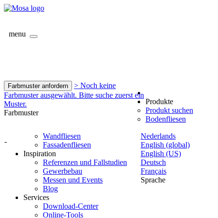
menu
> Noch keine
Farbmuster anfordern
Farbmuster ausgewählt. Bitte suche zuerst ein
Produkte
Muster.
Produkt suchen
Farbmuster
Bodenfliesen
Wandfliesen
Nederlands
-
Fassadenfliesen
English (global)
Inspiration
English (US)
Referenzen und Fallstudien
Deutsch
Gewerbebau
Français
Messen und Events
Sprache
Blog
Services
Download-Center
Online-Tools