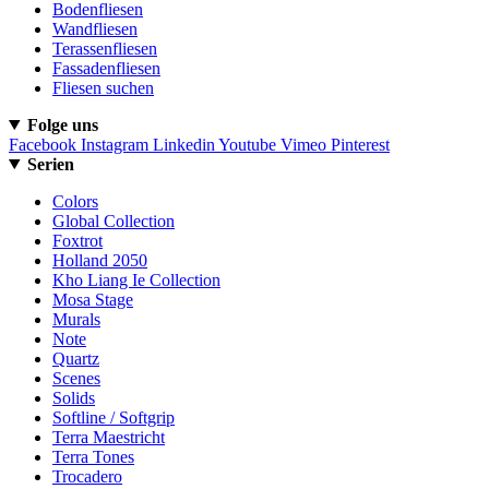
Bodenfliesen
Wandfliesen
Terassenfliesen
Fassadenfliesen
Fliesen suchen
Folge uns
Facebook
Instagram
Linkedin
Youtube
Vimeo
Pinterest
Serien
Colors
Global Collection
Foxtrot
Holland 2050
Kho Liang Ie Collection
Mosa Stage
Murals
Note
Quartz
Scenes
Solids
Softline / Softgrip
Terra Maestricht
Terra Tones
Trocadero