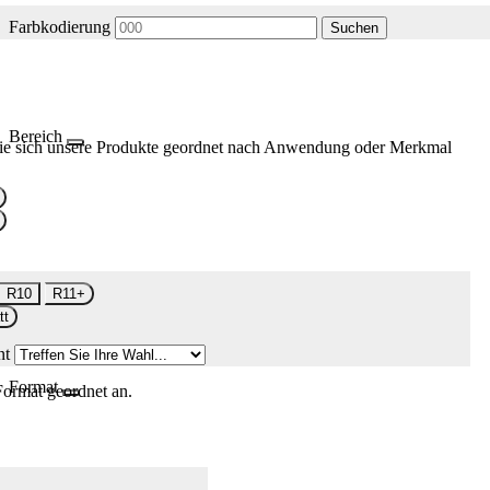
Farbkodierung
Suchen
Bereich
ie sich unsere Produkte geordnet nach Anwendung oder Merkmal
R10
R11+
tt
nt
Format
Format geordnet an.