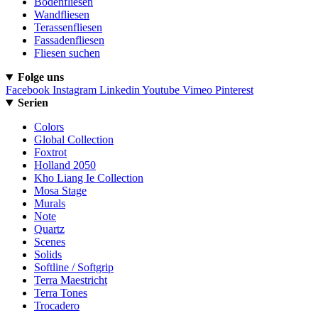
Bodenfliesen
Wandfliesen
Terassenfliesen
Fassadenfliesen
Fliesen suchen
Folge uns
Facebook
Instagram
Linkedin
Youtube
Vimeo
Pinterest
Serien
Colors
Global Collection
Foxtrot
Holland 2050
Kho Liang Ie Collection
Mosa Stage
Murals
Note
Quartz
Scenes
Solids
Softline / Softgrip
Terra Maestricht
Terra Tones
Trocadero