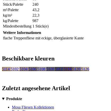
Stück/Palette
240
m²/Palette
43,2
kg/m²
22,3
kg/Palette
987
Mindestbestellung
1 Stück(e)
Weitere Informationen
flache Treppenfliese mit eckige, überglasierte Kante
Beschikbare kleuren
5114
5102
5104
5106
5108
5110
5112
5118
5120
5126
Zuletzt angesehene Artikel
Produkte
Mosa Fliesen Kollektionen