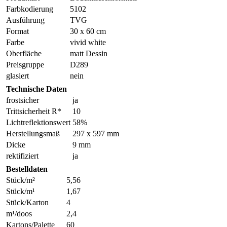
Farbkodierung
5102
Ausführung
TVG
Format
30 x 60 cm
Farbe
vivid white
Oberfläche
matt Dessin
Preisgruppe
D289
glasiert
nein
Technische Daten
frostsicher
ja
Trittsicherheit R*
10
Lichtreflektionswert
58%
Herstellungsmaß
297 x 597 mm
Dicke
9 mm
rektifiziert
ja
Bestelldaten
Stück/m²
5,56
Stück/m¹
1,67
Stück/Karton
4
m¹/doos
2,4
Kartons/Palette
60