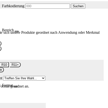
Farbkodierung
Suchen
Bereich
ie sich unsere Produkte geordnet nach Anwendung oder Merkmal
R10
R11+
tt
nt
Format
Format geordnet an.