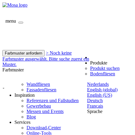
menu
> Noch keine
Farbmuster anfordern
Farbmuster ausgewählt. Bitte suche zuerst ein
Produkte
Muster.
Produkt suchen
Farbmuster
Bodenfliesen
Wandfliesen
Nederlands
-
Fassadenfliesen
English (global)
Inspiration
English (US)
Referenzen und Fallstudien
Deutsch
Gewerbebau
Français
Messen und Events
Sprache
Blog
Services
Download-Center
Online-Tools