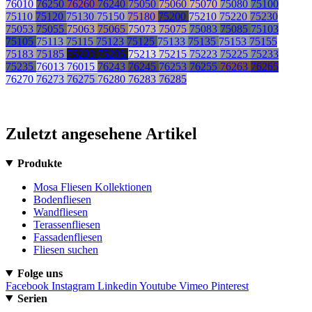
76010
76250
76260
76240
75050
75060
75070
75080
75100
75110
75120
75130
75150
75180
75200
75210
75220
75230
75053
75055
75063
75065
75073
75075
75083
75085
75103
75105
75113
75115
75123
75125
75133
75135
75153
75155
75183
75185
75203
75205
75213
75215
75223
75225
75233
75235
76013
76015
76243
76245
76253
76255
76263
76265
76270
76273
76275
76280
76283
76285
Zuletzt angesehene Artikel
Produkte
Mosa Fliesen Kollektionen
Bodenfliesen
Wandfliesen
Terassenfliesen
Fassadenfliesen
Fliesen suchen
Folge uns
Facebook
Instagram
Linkedin
Youtube
Vimeo
Pinterest
Serien