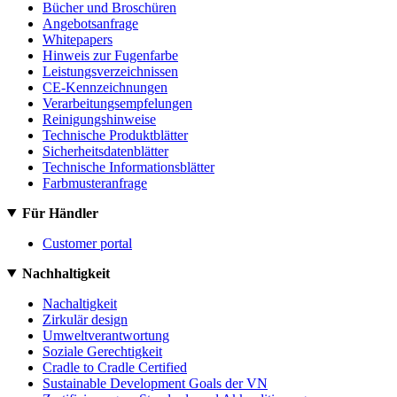
Bücher und Broschüren
Angebotsanfrage
Whitepapers
Hinweis zur Fugenfarbe
Leistungsverzeichnissen
CE-Kennzeichnungen
Verarbeitungsempfelungen
Reinigungshinweise
Technische Produktblätter
Sicherheitsdatenblätter
Technische Informationsblätter
Farbmusteranfrage
Für Händler
Customer portal
Nachhaltigkeit
Nachaltigkeit
Zirkulär design
Umweltverantwortung
Soziale Gerechtigkeit
Cradle to Cradle Certified
Sustainable Development Goals der VN