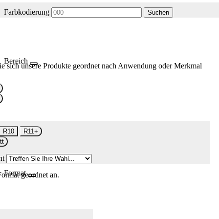
Farbkodierung
Suchen
Bereich
ie sich unsere Produkte geordnet nach Anwendung oder Merkmal
R10
R11+
tt
nt
Format
Format geordnet an.