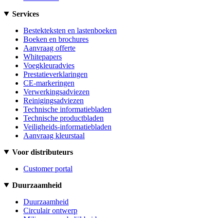
Services
Bestekteksten en lastenboeken
Boeken en brochures
Aanvraag offerte
Whitepapers
Voegkleuradvies
Prestatieverklaringen
CE-markeringen
Verwerkingsadviezen
Reinigingsadviezen
Technische informatiebladen
Technische productbladen
Veiligheids-informatiebladen
Aanvraag kleurstaal
Voor distributeurs
Customer portal
Duurzaamheid
Duurzaamheid
Circulair ontwerp