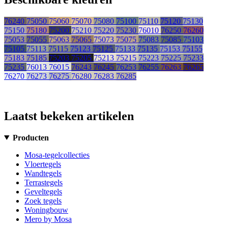
76240
75050
75060
75070
75080
75100
75110
75120
75130
75150
75180
75200
75210
75220
75230
76010
76250
76260
75053
75055
75063
75065
75073
75075
75083
75085
75103
75105
75113
75115
75123
75125
75133
75135
75153
75155
75183
75185
75203
75205
75213
75215
75223
75225
75233
75235
76013
76015
76243
76245
76253
76255
76263
76265
76270
76273
76275
76280
76283
76285
Laatst bekeken artikelen
Producten
Mosa-tegelcollecties
Vloertegels
Wandtegels
Terrastegels
Geveltegels
Zoek tegels
Woningbouw
Mero by Mosa