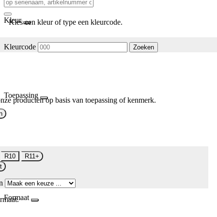
Kleur
Kies een kleur of type een kleurcode.
Kleurcode
Zoeken
Toepassing
nze producten op basis van toepassing of kenmerk.
n
R10
R11+
t
n
Formaat
rmaat.