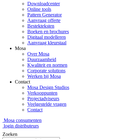
Downloadcenter
Online tools
Pattern Generator
Aanvraag offerte
Bestekteksten
Boeken en brochures
Digitaal modelleren
Aanvraag kleurstaal
Mosa
Over Mosa
Duurzaamheid
Kwaliteit en normen
Corporate solutions
Werken bij Mosa
Contact
Mosa Design Studios
Verkooppunten
Projectadviseurs
Veelgestelde vragen
Contact
Mosa consumenten
login distributeurs
Zoeken