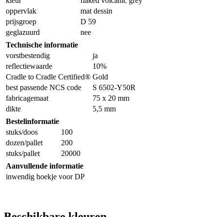
kleur
flaked volcanic grey
oppervlak
mat dessin
prijsgroep
D 59
geglazuurd
nee
Technische informatie
vorstbestendig
ja
reflectiewaarde
10%
Cradle to Cradle Certified®
Gold
best passende NCS code
S 6502-Y50R
fabricagemaat
75 x 20 mm
dikte
5,5 mm
Bestelinformatie
stuks/doos
100
dozen/pallet
200
stuks/pallet
20000
Aanvullende informatie
inwendig hoekje voor DP
Beschikbare kleuren