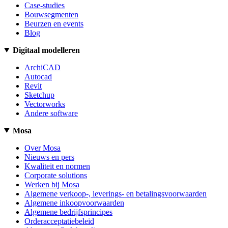
Case-studies
Bouwsegmenten
Beurzen en events
Blog
Digitaal modelleren
ArchiCAD
Autocad
Revit
Sketchup
Vectorworks
Andere software
Mosa
Over Mosa
Nieuws en pers
Kwaliteit en normen
Corporate solutions
Werken bij Mosa
Algemene verkoop-, leverings- en betalingsvoorwaarden
Algemene inkoopvoorwaarden
Algemene bedrijfsprincipes
Orderacceptatiebeleid