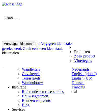
menu
> Nog geen kleurstalen
Aanvragen kleurstaal
geselecteerd. Zoek eerst een kleurstaal.
Producten
kleurstalen
Zoek product
Vloertegels
-
Wandtegels
Nederlands
Geveltegels
English (global)
Terrastegels
English (US)
Woningbouw
Deutsch
Inspiratie
Français
Referenties en case-studies
taal
Bouwsegmenten
Beurzen en events
Blog
Services