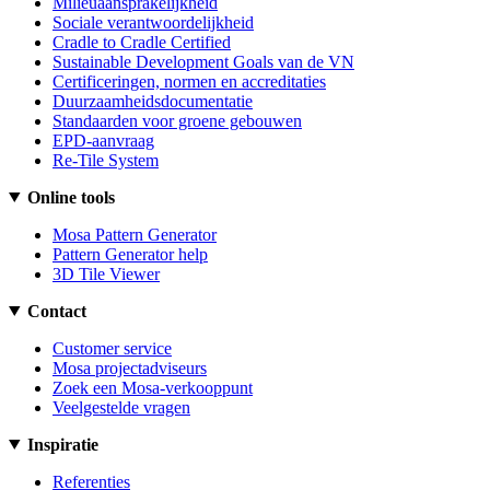
Milieuaansprakelijkheid
Sociale verantwoordelijkheid
Cradle to Cradle Certified
Sustainable Development Goals van de VN
Certificeringen, normen en accreditaties
Duurzaamheidsdocumentatie
Standaarden voor groene gebouwen
EPD-aanvraag
Re-Tile System
Online tools
Mosa Pattern Generator
Pattern Generator help
3D Tile Viewer
Contact
Customer service
Mosa projectadviseurs
Zoek een Mosa-verkooppunt
Veelgestelde vragen
Inspiratie
Referenties