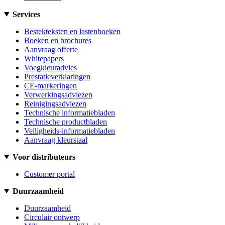
Services
Bestekteksten en lastenboeken
Boeken en brochures
Aanvraag offerte
Whitepapers
Voegkleuradvies
Prestatieverklaringen
CE-markeringen
Verwerkingsadviezen
Reinigingsadviezen
Technische informatiebladen
Technische productbladen
Veiligheids-informatiebladen
Aanvraag kleurstaal
Voor distributeurs
Customer portal
Duurzaamheid
Duurzaamheid
Circulair ontwerp