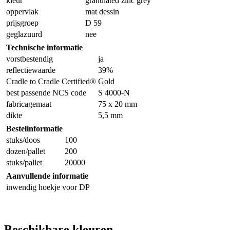
kleur
granulated zinc grey
oppervlak
mat dessin
prijsgroep
D 59
geglazuurd
nee
Technische informatie
vorstbestendig
ja
reflectiewaarde
39%
Cradle to Cradle Certified®
Gold
best passende NCS code
S 4000-N
fabricagemaat
75 x 20 mm
dikte
5,5 mm
Bestelinformatie
stuks/doos
100
dozen/pallet
200
stuks/pallet
20000
Aanvullende informatie
inwendig hoekje voor DP
Beschikbare kleuren