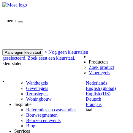
menu
> Nog geen kleurstalen
Aanvragen kleurstaal
geselecteerd. Zoek eerst een kleurstaal.
Producten
kleurstalen
Zoek product
Vloertegels
-
Wandtegels
Nederlands
Geveltegels
English (global)
Terrastegels
English (US)
Woningbouw
Deutsch
Inspiratie
Français
Referenties en case-studies
taal
Bouwsegmenten
Beurzen en events
Blog
Services