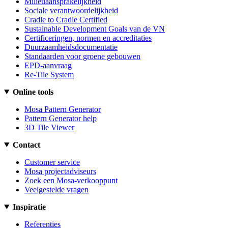
Milieuaansprakelijkheid
Sociale verantwoordelijkheid
Cradle to Cradle Certified
Sustainable Development Goals van de VN
Certificeringen, normen en accreditaties
Duurzaamheidsdocumentatie
Standaarden voor groene gebouwen
EPD-aanvraag
Re-Tile System
Online tools
Mosa Pattern Generator
Pattern Generator help
3D Tile Viewer
Contact
Customer service
Mosa projectadviseurs
Zoek een Mosa-verkooppunt
Veelgestelde vragen
Inspiratie
Referenties