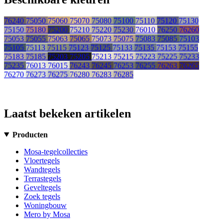
76240
75050
75060
75070
75080
75100
75110
75120
75130
75150
75180
75200
75210
75220
75230
76010
76250
76260
75053
75055
75063
75065
75073
75075
75083
75085
75103
75105
75113
75115
75123
75125
75133
75135
75153
75155
75183
75185
75203
75205
75213
75215
75223
75225
75233
75235
76013
76015
76243
76245
76253
76255
76263
76265
76270
76273
76275
76280
76283
76285
Laatst bekeken artikelen
Producten
Mosa-tegelcollecties
Vloertegels
Wandtegels
Terrastegels
Geveltegels
Zoek tegels
Woningbouw
Mero by Mosa