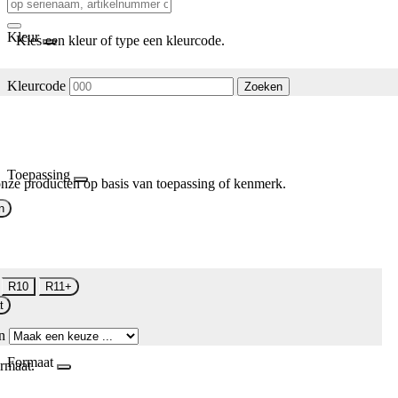
Kleur
Kies een kleur of type een kleurcode.
Kleurcode
Zoeken
Toepassing
nze producten op basis van toepassing of kenmerk.
n
R10
R11+
t
n
Formaat
rmaat.