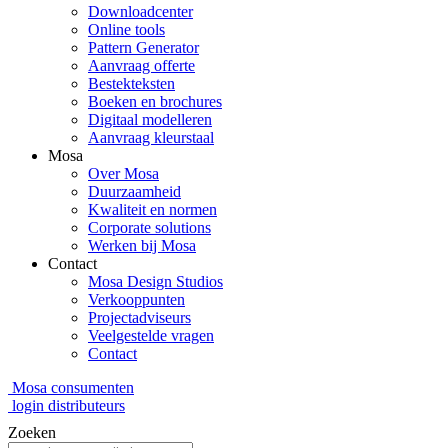
Downloadcenter
Online tools
Pattern Generator
Aanvraag offerte
Bestekteksten
Boeken en brochures
Digitaal modelleren
Aanvraag kleurstaal
Mosa
Over Mosa
Duurzaamheid
Kwaliteit en normen
Corporate solutions
Werken bij Mosa
Contact
Mosa Design Studios
Verkooppunten
Projectadviseurs
Veelgestelde vragen
Contact
Mosa consumenten
login distributeurs
Zoeken