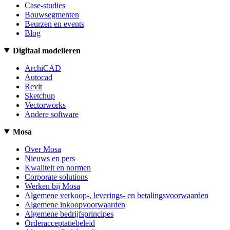
Case-studies
Bouwsegmenten
Beurzen en events
Blog
Digitaal modelleren
ArchiCAD
Autocad
Revit
Sketchup
Vectorworks
Andere software
Mosa
Over Mosa
Nieuws en pers
Kwaliteit en normen
Corporate solutions
Werken bij Mosa
Algemene verkoop-, leverings- en betalingsvoorwaarden
Algemene inkoopvoorwaarden
Algemene bedrijfsprincipes
Orderacceptatiebeleid