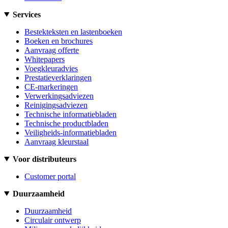
Services
Bestekteksten en lastenboeken
Boeken en brochures
Aanvraag offerte
Whitepapers
Voegkleuradvies
Prestatieverklaringen
CE-markeringen
Verwerkingsadviezen
Reinigingsadviezen
Technische informatiebladen
Technische productbladen
Veiligheids-informatiebladen
Aanvraag kleurstaal
Voor distributeurs
Customer portal
Duurzaamheid
Duurzaamheid
Circulair ontwerp