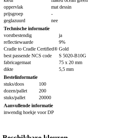
kleur
flaked ocean green
oppervlak
mat dessin
prijsgroep
-
geglazuurd
nee
Technische informatie
vorstbestendig
ja
reflectiewaarde
9%
Cradle to Cradle Certified®
Gold
best passende NCS code
S 5020-B10G
fabricagemaat
75 x 20 mm
dikte
5,5 mm
Bestelinformatie
stuks/doos
100
dozen/pallet
200
stuks/pallet
20000
Aanvullende informatie
inwendig hoekje voor DP
Beschikbare kleuren