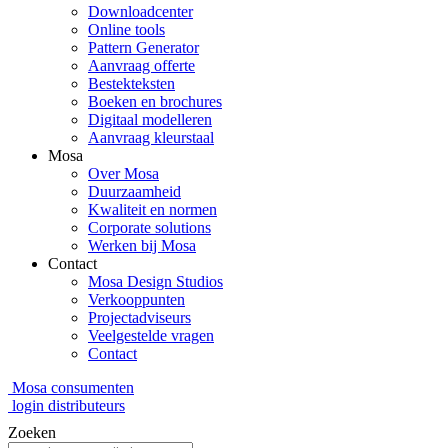
Downloadcenter
Online tools
Pattern Generator
Aanvraag offerte
Bestekteksten
Boeken en brochures
Digitaal modelleren
Aanvraag kleurstaal
Mosa
Over Mosa
Duurzaamheid
Kwaliteit en normen
Corporate solutions
Werken bij Mosa
Contact
Mosa Design Studios
Verkooppunten
Projectadviseurs
Veelgestelde vragen
Contact
Mosa consumenten
login distributeurs
Zoeken