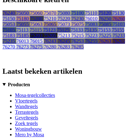
76240
75050
75060
75070
75080
75100
75110
75120
75130
75150
75180
75200
75210
75220
75230
76010
76250
76260
75053
75055
75063
75065
75073
75075
75083
75085
75103
75105
75113
75115
75123
75125
75133
75135
75153
75155
75183
75185
75203
75205
75213
75215
75223
75225
75233
75235
76013
76015
76243
76245
76253
76255
76263
76265
76270
76273
76275
76280
76283
76285
Laatst bekeken artikelen
Producten
Mosa-tegelcollecties
Vloertegels
Wandtegels
Terrastegels
Geveltegels
Zoek tegels
Woningbouw
Mero by Mosa