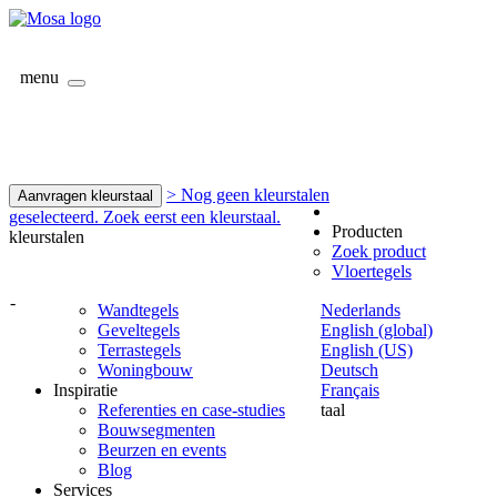
menu
> Nog geen kleurstalen
Aanvragen kleurstaal
geselecteerd. Zoek eerst een kleurstaal.
Producten
kleurstalen
Zoek product
Vloertegels
-
Wandtegels
Nederlands
Geveltegels
English (global)
Terrastegels
English (US)
Woningbouw
Deutsch
Inspiratie
Français
Referenties en case-studies
taal
Bouwsegmenten
Beurzen en events
Blog
Services