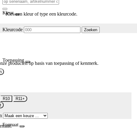
Kleur
Kies een kleur of type een kleurcode.
Kleurcode
Zoeken
Toepassing
nze producten op basis van toepassing of kenmerk.
n
R10
R11+
t
n
Formaat
rmaat.