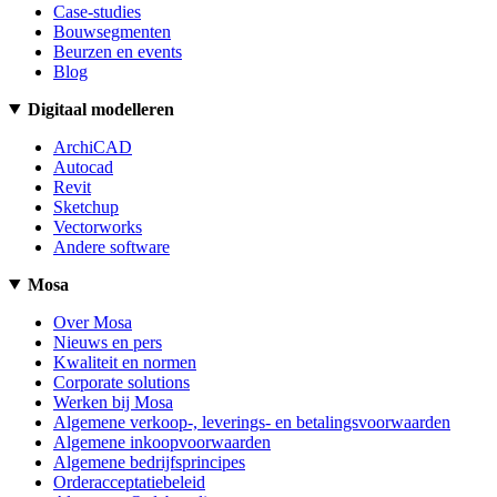
Case-studies
Bouwsegmenten
Beurzen en events
Blog
Digitaal modelleren
ArchiCAD
Autocad
Revit
Sketchup
Vectorworks
Andere software
Mosa
Over Mosa
Nieuws en pers
Kwaliteit en normen
Corporate solutions
Werken bij Mosa
Algemene verkoop-, leverings- en betalingsvoorwaarden
Algemene inkoopvoorwaarden
Algemene bedrijfsprincipes
Orderacceptatiebeleid