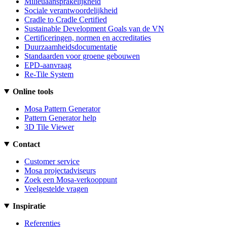
Milieuaansprakelijkheid
Sociale verantwoordelijkheid
Cradle to Cradle Certified
Sustainable Development Goals van de VN
Certificeringen, normen en accreditaties
Duurzaamheidsdocumentatie
Standaarden voor groene gebouwen
EPD-aanvraag
Re-Tile System
Online tools
Mosa Pattern Generator
Pattern Generator help
3D Tile Viewer
Contact
Customer service
Mosa projectadviseurs
Zoek een Mosa-verkooppunt
Veelgestelde vragen
Inspiratie
Referenties