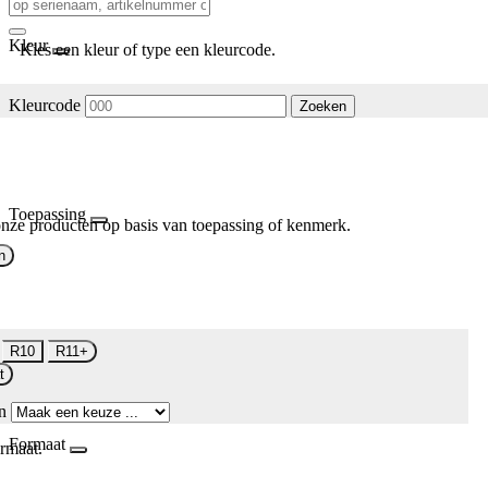
Kleur
Kies een kleur of type een kleurcode.
Kleurcode
Zoeken
Toepassing
nze producten op basis van toepassing of kenmerk.
n
R10
R11+
t
n
Formaat
rmaat.