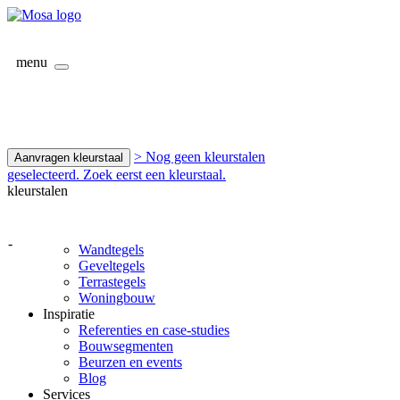
menu
> Nog geen kleurstalen
Aanvragen kleurstaal
geselecteerd. Zoek eerst een kleurstaal.
kleurstalen
-
Wandtegels
Geveltegels
Terrastegels
Woningbouw
Inspiratie
Referenties en case-studies
Bouwsegmenten
Beurzen en events
Blog
Services