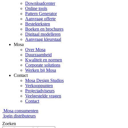
Downloadcenter
Online tools
Pattern Generator
Aanvraag offerte
Bestekteksten
Boeken en brochures
Digitaal modelleren
Aanvraag kleurstaal
Mosa
Over Mosa
Duurzaamheid
Kwaliteit en normen
Corporate solutions
Werken bij Mosa
Contact
Mosa Design Studios
Verkooppunten
Projectadviseurs
Veelgestelde vragen
Contact
Mosa consumenten
login distributeurs
Zoeken