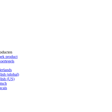
oducten
ek product
oertegels
erlands
lish (global)
lish (US)
tsch
nçais